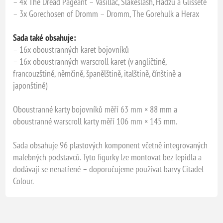
– 4x The Dread Pageant – Vasillac, Slakeslash, Hadzu a Glissete
– 3x Gorechosen of Dromm – Dromm, The Gorehulk a Herax
Sada také obsahuje:
– 16x oboustranných karet bojovníků
– 16x oboustranných warscroll karet (v angličtině,
francouzštině, němčině, španělštině, italštině, čínštině a
japonštině)
Oboustranné karty bojovníků měří 63 mm × 88 mm a
oboustranné warscroll karty měří 106 mm × 145 mm.
Sada obsahuje 96 plastových komponent včetně integrovaných
malebných podstavců. Tyto figurky lze montovat bez lepidla a
dodávají se nenatřené – doporučujeme používat barvy Citadel
Colour.