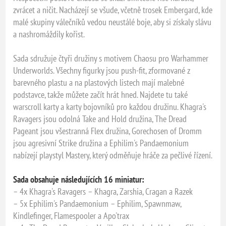
zvrácet a ničit. Nacházejí se všude, včetně trosek Embergard, kde
malé skupiny válečníků vedou neustálé boje, aby si získaly slávu
a nashromáždily kořist.
Sada sdružuje čtyři družiny s motivem Chaosu pro Warhammer
Underworlds. Všechny figurky jsou push-fit, zformované z
barevného plastu a na plastových listech mají malebné
podstavce, takže můžete začít hrát hned. Najdete tu také
warscroll karty a karty bojovníků pro každou družinu. Khagra's
Ravagers jsou odolná Take and Hold družina, The Dread
Pageant jsou všestranná Flex družina, Gorechosen of Dromm
jsou agresivní Strike družina a Ephilim's Pandaemonium
nabízejí playstyl Mastery, který odměňuje hráče za pečlivé řízení.
Sada obsahuje následujících 16 miniatur:
– 4x Khagra's Ravagers – Khagra, Zarshia, Cragan a Razek
– 5x Ephilim's Pandaemonium – Ephilim, Spawnmaw,
Kindlefinger, Flamespooler a Apo'trax