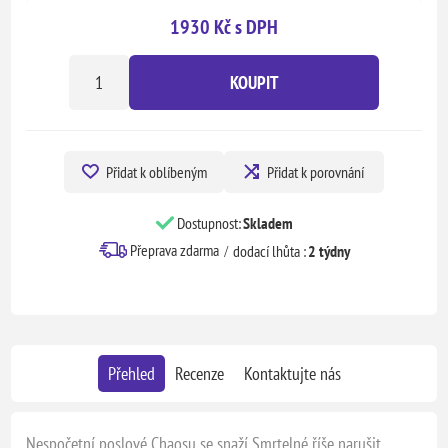
1930 Kč s DPH
KOUPIT
Přidat k oblíbeným
Přidat k porovnání
Dostupnost:
Skladem
Přeprava zdarma
dodací lhůta :
2 týdny
Přehled
Recenze
Kontaktujte nás
Nespočetní poslové Chaosu se snaží Smrtelné říše narušit,