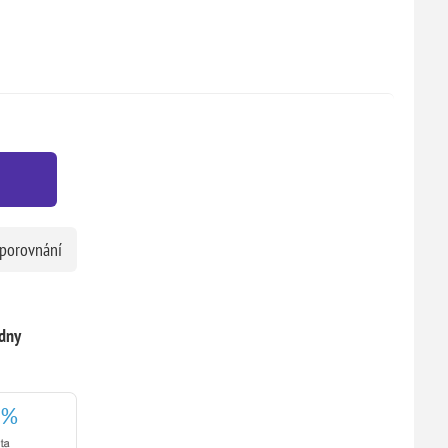
 porovnání
dny