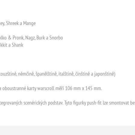
gey, Shreek a Mange
kolko & Pronk, Nagz, Burk a Snorbo
ikkit a Shank
ouzštině, němčině, španělštině, italštině, čínštině a japonštině)
 oboustranné karty warscroll měří 106 mm x 145 mm.
ntegrovaných scenérických podstav. Tyto figurky push-fit lze smontovat 