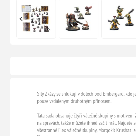
Síly Zkázy se shlukují v dolech pod Embergard, kde j
pouze vzdáleným druhotným přínosem.
Tata sada obsahuje čtyři válečné skupiny s motivem 
na spravách, takže můžete ihned začít hrát. Najdete 
všestranné Flex válečné skupiny, Morgok's Krushas js