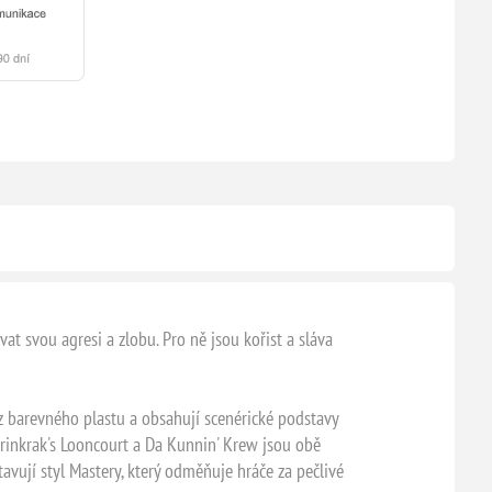
t svou agresi a zlobu. Pro ně jsou kořist a sláva
z barevného plastu a obsahují scenérické podstavy
Grinkrak's Looncourt a Da Kunnin' Krew jsou obě
avují styl Mastery, který odměňuje hráče za pečlivé