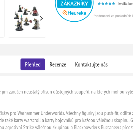
Přehled
Recenze
Kontaktujte nás
e jim zaručen neustálý přísun důstojných soupeřů, na kterých mohou vyléva
Zkázy pro Warhammer Underworlds. Všechny figurky jsou push-fit, odlité 
zde také karty warscroll a karty bojovníků pro každou válečnou skupinu. 
ou agresivní Strike válečnou skupinou a Blackpowder's Buccaneers předst