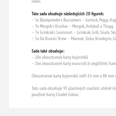
řízení.
Tato sada obsahuje následujících 20 figurek:
– 5x Blackpowder's Buccaneers – Gorlock, Peggz, Ka
– 3x Morgok's Krushas – Morgok, 'Ardskull a Thugg
– 7x Grinkrak's Looncourt – Grinkrak, Grib, Snark, S
– 5x Da Kunnin' Krew – Mannok, Torka, Krookgrin, G
Sada také obsahuje:
– 20x oboustranné karty bojovníků
– 16x oboustranné karty warscroll (v angličtině, franc
Oboustranné karty bojovníků měří 63 mm x 88 mm a
Tato sada obsahuje 95 plastových součástí, včetně i
používat barvy Citadel Colour.