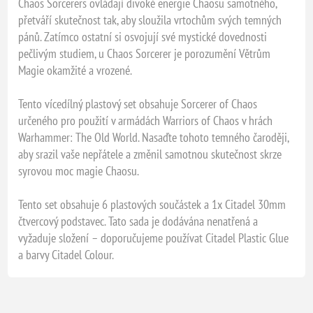
Chaos Sorcerers ovládají divoké energie Chaosu samotného,
přetváří skutečnost tak, aby sloužila vrtochům svých temných
pánů. Zatímco ostatní si osvojují své mystické dovednosti
pečlivým studiem, u Chaos Sorcerer je porozumění Větrům
Magie okamžité a vrozené.
Tento vícedílný plastový set obsahuje Sorcerer of Chaos
určeného pro použití v armádách Warriors of Chaos v hrách
Warhammer: The Old World. Nasaďte tohoto temného čaroději,
aby srazil vaše nepřátele a změnil samotnou skutečnost skrze
syrovou moc magie Chaosu.
Tento set obsahuje 6 plastových součástek a 1x Citadel 30mm
čtvercový podstavec. Tato sada je dodávána nenatřená a
vyžaduje složení – doporučujeme používat Citadel Plastic Glue
a barvy Citadel Colour.