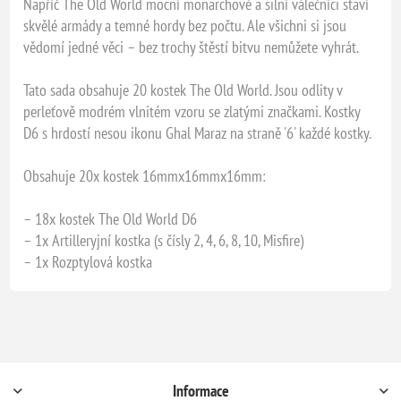
Napříč The Old World mocní monarchové a silní válečníci staví
skvělé armády a temné hordy bez počtu. Ale všichni si jsou
vědomí jedné věci – bez trochy štěstí bitvu nemůžete vyhrát.
Tato sada obsahuje 20 kostek The Old World. Jsou odlity v
perleťově modrém vlnitém vzoru se zlatými značkami. Kostky
D6 s hrdostí nesou ikonu Ghal Maraz na straně '6' každé kostky.
Obsahuje 20x kostek 16mmx16mmx16mm:
– 18x kostek The Old World D6
– 1x Artilleryjní kostka (s čísly 2, 4, 6, 8, 10, Misfire)
– 1x Rozptylová kostka
Informace