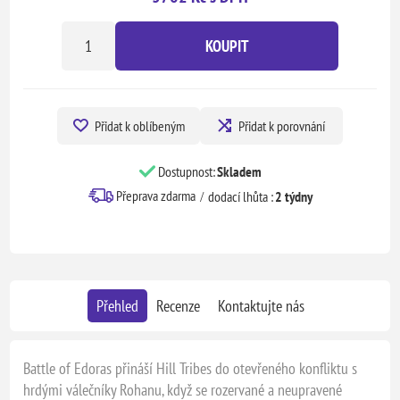
KOUPIT
Přidat k oblíbeným
Přidat k porovnání
Dostupnost:
Skladem
Přeprava zdarma
dodací lhůta :
2 týdny
Přehled
Recenze
Kontaktujte nás
Battle of Edoras přináší Hill Tribes do otevřeného konfliktu s
hrdými válečníky Rohanu, když se rozervané a neupravené