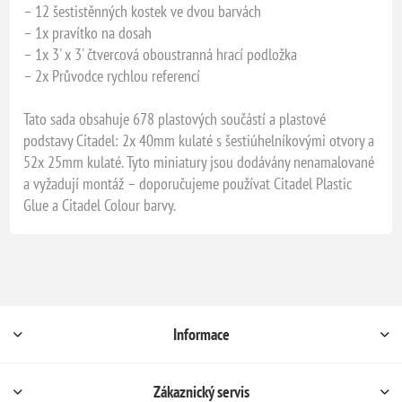
– 12 šestistěnných kostek ve dvou barvách
– 1x pravítko na dosah
– 1x 3' x 3' čtvercová oboustranná hrací podložka
– 2x Průvodce rychlou referencí
Tato sada obsahuje 678 plastových součástí a plastové
podstavy Citadel: 2x 40mm kulaté s šestiúhelníkovými otvory a
52x 25mm kulaté. Tyto miniatury jsou dodávány nenamalované
a vyžadují montáž – doporučujeme používat Citadel Plastic
Glue a Citadel Colour barvy.
Informace
Zákaznický servis