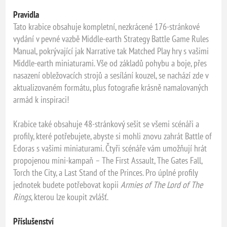
Pravidla
Tato krabice obsahuje kompletní, nezkrácené 176-stránkové
vydání v pevné vazbě Middle-earth Strategy Battle Game Rules
Manual, pokrývající jak Narrative tak Matched Play hry s vašimi
Middle-earth miniaturami. Vše od základů pohybu a boje, přes
nasazení obležovacích strojů a sesílání kouzel, se nachází zde v
aktualizovaném formátu, plus fotografie krásně namalovaných
armád k inspiraci!
Krabice také obsahuje 48-stránkový sešit se všemi scénáři a
profily, které potřebujete, abyste si mohli znovu zahrát Battle of
Edoras s vašimi miniaturami. Čtyři scénáře vám umožňují hrát
propojenou mini-kampaň – The First Assault, The Gates Fall,
Torch the City, a Last Stand of the Princes. Pro úplné profily
jednotek budete potřebovat kopii
Armies of The Lord of The
Rings
, kterou lze koupit zvlášť.
Příslušenství