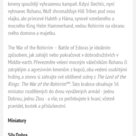
kmeny spouštějí vyhrazenou kampaň. Kdysi šlechtic, nyní
vyhnanec Rohanu, Wulf shromažďuje Hill Tribes pod svou
vlajku, ale princové Haleth a Háma, synové vznešeného a
mocného King Helm Hammerhand, vedou Rohirrim na obranu
svého domova a majetku.
The War of the Rohirrim – Battle of Edoras je ideálním
způsobem, jak zahájit nebo pokračovat v dobrodružstvích v
Middle-earth. Převezměte velení mocným válečníkům Rohanu či
zatrpklým a agresivním kmenům z kopců, oba vedeni osobitými
hrdiny, a znovu si zahrajte své oblíbené scény z
The Lord of the
Rings: The War of the Rohirrim
™. Tato krabice obsahuje 56
miniatur rozdělených do dvou vyvážených armád - jednu
Dobrou, jednu Zlou - a vše, co potřebujete k hraní, včetně
pravidel, kostek a příslušenství.
Miniatury
Síly Dobra