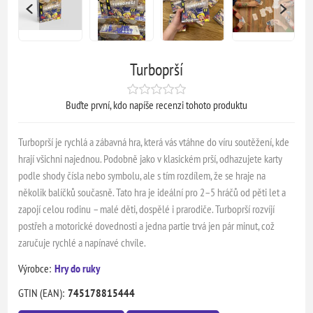
Turboprší
Buďte první, kdo napíše recenzi tohoto produktu
Turboprší je rychlá a zábavná hra, která vás vtáhne do víru soutěžení, kde
hrají všichni najednou. Podobně jako v klasickém prší, odhazujete karty
podle shody čísla nebo symbolu, ale s tím rozdílem, že se hraje na
několik balíčků současně. Tato hra je ideální pro 2–5 hráčů od pěti let a
zapojí celou rodinu – malé děti, dospělé i prarodiče. Turboprší rozvíjí
postřeh a motorické dovednosti a jedna partie trvá jen pár minut, což
zaručuje rychlé a napínavé chvíle.
Výrobce:
Hry do ruky
GTIN (EAN):
745178815444