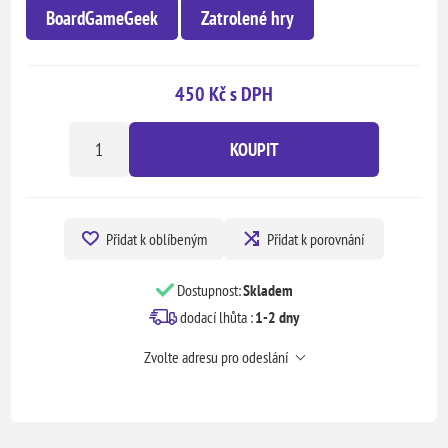
BoardGameGeek
Zatrolené hry
450 Kč s DPH
KOUPIT
Přidat k oblíbeným
Přidat k porovnání
Dostupnost:
Skladem
dodací lhůta :
1-2 dny
Zvolte adresu pro odeslání