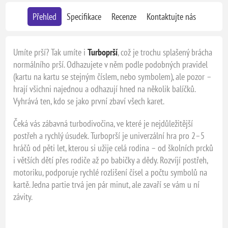
Přehled
Specifikace
Recenze
Kontaktujte nás
Umíte prší? Tak umíte i
Turboprší
, což je trochu splašený brácha
normálního prší. Odhazujete v něm podle podobných pravidel
(kartu na kartu se stejným číslem, nebo symbolem), ale pozor –
hrají všichni najednou a odhazují hned na několik balíčků.
Vyhrává ten, kdo se jako první zbaví všech karet.
Čeká vás zábavná turbodivočina, ve které je nejdůležitější
postřeh a rychlý úsudek. Turboprší je univerzální hra pro 2–5
hráčů od pěti let, kterou si užije celá rodina – od školních prcků
i větších dětí přes rodiče až po babičky a dědy. Rozvíjí postřeh,
motoriku, podporuje rychlé rozlišení čísel a počtu symbolů na
kartě. Jedna partie trvá jen pár minut, ale zavaří se vám u ní
závity.