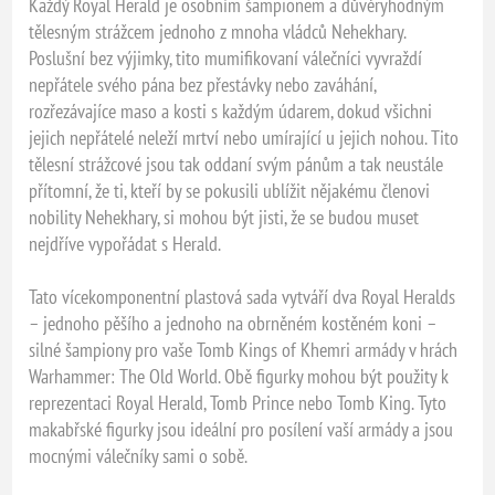
Každý Royal Herald je osobním šampionem a důvěryhodným
tělesným strážcem jednoho z mnoha vládců Nehekhary.
Poslušní bez výjimky, tito mumifikovaní válečníci vyvraždí
nepřátele svého pána bez přestávky nebo zaváhání,
rozřezávajíce maso a kosti s každým údarem, dokud všichni
jejich nepřátelé neleží mrtví nebo umírající u jejich nohou. Tito
tělesní strážcové jsou tak oddaní svým pánům a tak neustále
přítomní, že ti, kteří by se pokusili ublížit nějakému členovi
nobility Nehekhary, si mohou být jisti, že se budou muset
nejdříve vypořádat s Herald.
Tato vícekomponentní plastová sada vytváří dva Royal Heralds
– jednoho pěšího a jednoho na obrněném kostěném koni –
silné šampiony pro vaše Tomb Kings of Khemri armády v hrách
Warhammer: The Old World. Obě figurky mohou být použity k
reprezentaci Royal Herald, Tomb Prince nebo Tomb King. Tyto
makabřské figurky jsou ideální pro posílení vaší armády a jsou
mocnými válečníky sami o sobě.