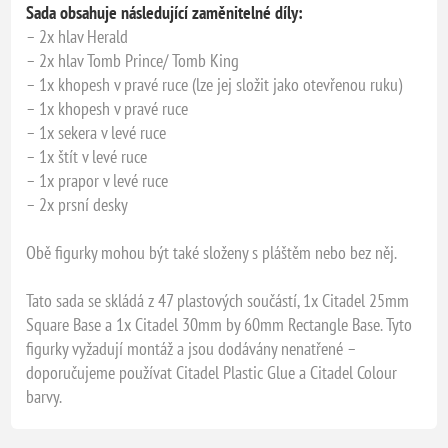
Sada obsahuje následující zaměnitelné díly:
– 2x hlav Herald
– 2x hlav Tomb Prince/ Tomb King
– 1x khopesh v pravé ruce (lze jej složit jako otevřenou ruku)
– 1x khopesh v pravé ruce
– 1x sekera v levé ruce
– 1x štít v levé ruce
– 1x prapor v levé ruce
– 2x prsní desky
Obě figurky mohou být také složeny s pláštěm nebo bez něj.
Tato sada se skládá z 47 plastových součástí, 1x Citadel 25mm
Square Base a 1x Citadel 30mm by 60mm Rectangle Base. Tyto
figurky vyžadují montáž a jsou dodávány nenatřené –
doporučujeme používat Citadel Plastic Glue a Citadel Colour
barvy.