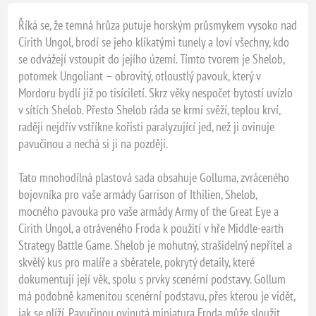
Říká se, že temná hrůza putuje horským průsmykem vysoko nad
Cirith Ungol, brodí se jeho klikatými tunely a loví všechny, kdo
se odvážejí vstoupit do jejího území. Tímto tvorem je Shelob,
potomek Ungoliant – obrovitý, otloustlý pavouk, který v
Mordoru bydlí již po tisíciletí. Skrz věky nespočet bytostí uvízlo
v sítích Shelob. Přesto Shelob ráda se krmí svěží, teplou krví,
raději nejdřív vstříkne kořisti paralyzující jed, než ji ovinuje
pavučinou a nechá si ji na později.
Tato mnohodílná plastová sada obsahuje Golluma, zvráceného
bojovníka pro vaše armády Garrison of Ithilien, Shelob,
mocného pavouka pro vaše armády Army of the Great Eye a
Cirith Ungol, a otráveného Froda k použití v hře Middle-earth
Strategy Battle Game. Shelob je mohutný, strašidelný nepřítel a
skvělý kus pro malíře a sběratele, pokrytý detaily, které
dokumentují její věk, spolu s prvky scenérní podstavy. Gollum
má podobně kamenitou scenérní podstavu, přes kterou je vidět,
jak se plíží. Pavučinou ovinutá miniatura Froda může sloužit