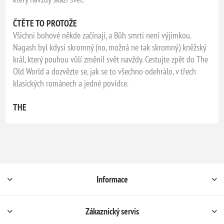
ČTĚTE TO PROTOŽE
Všichni bohové někde začínají, a Bůh smrti není výjimkou.
Nagash byl kdysi skromný (no, možná ne tak skromný) kněžský
král, který pouhou vůlí změnil svět navždy. Cestujte zpět do The
Old World a dozvězte se, jak se to všechno odehrálo, v třech
klasických románech a jedné povídce.
THE
Informace
Zákaznický servis