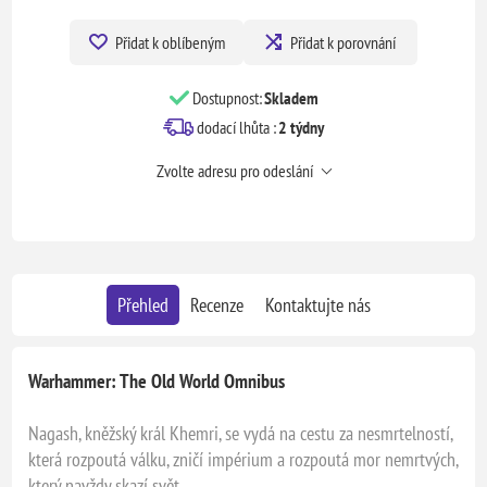
Přidat k oblíbeným
Přidat k porovnání
Dostupnost:
Skladem
dodací lhůta :
2 týdny
Zvolte adresu pro odeslání
Přehled
Recenze
Kontaktujte nás
Warhammer: The Old World Omnibus
Nagash, kněžský král Khemri, se vydá na cestu za nesmrtelností,
která rozpoutá válku, zničí impérium a rozpoutá mor nemrtvých,
který navždy skazí svět.