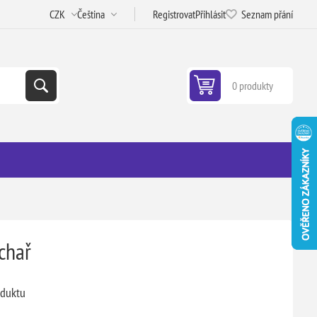
Registrovat
Přihlásit
Seznam přání
0 produkty
chař
oduktu