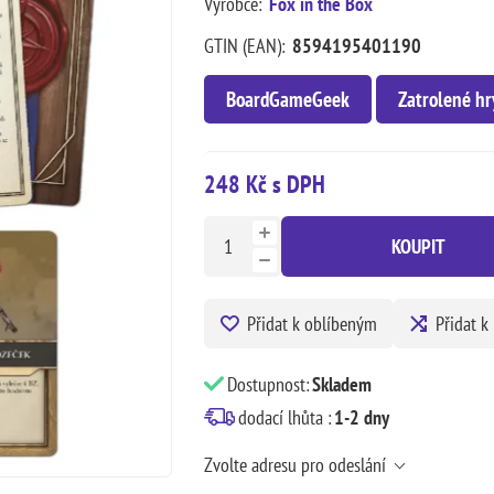
Výrobce:
Fox in the Box
GTIN (EAN):
8594195401190
BoardGameGeek
Zatrolené hr
248 Kč s DPH
KOUPIT
Přidat k oblíbeným
Přidat k
Dostupnost:
Skladem
dodací lhůta :
1-2 dny
Zvolte adresu pro odeslání