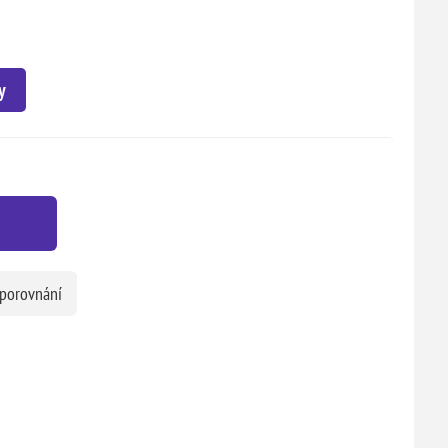
y
 porovnání