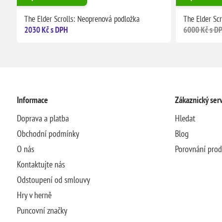
The Elder Scrolls: Neoprenová podložka
The Elder Sc
2030 Kč s DPH
6000 Kč s D
Informace
Zákaznický serv
Doprava a platba
Hledat
Obchodní podmínky
Blog
O nás
Porovnání pro
Kontaktujte nás
Odstoupení od smlouvy
Hry v herně
Puncovní značky