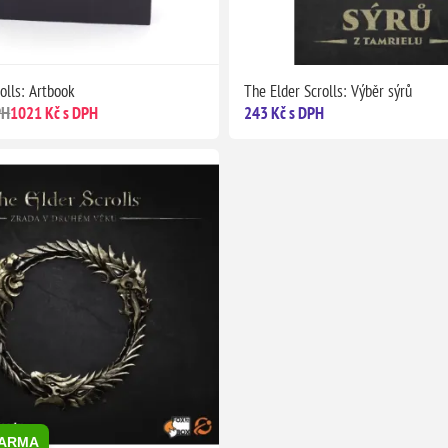
olls: Artbook
The Elder Scrolls: Výběr sýrů
PH
1021 Kč s DPH
243 Kč s DPH
DARMA