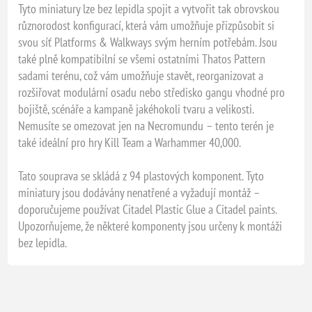
Tyto miniatury lze bez lepidla spojit a vytvořit tak obrovskou
různorodost konfigurací, která vám umožňuje přizpůsobit si
svou síť Platforms & Walkways svým herním potřebám. Jsou
také plně kompatibilní se všemi ostatními Thatos Pattern
sadami terénu, což vám umožňuje stavět, reorganizovat a
rozšiřovat modulární osadu nebo středisko gangu vhodné pro
bojiště, scénáře a kampaně jakéhokoli tvaru a velikosti.
Nemusíte se omezovat jen na Necromundu – tento terén je
také ideální pro hry Kill Team a Warhammer 40,000.
Tato souprava se skládá z 94 plastových komponent. Tyto
miniatury jsou dodávány nenatřené a vyžadují montáž –
doporučujeme používat Citadel Plastic Glue a Citadel paints.
Upozorňujeme, že některé komponenty jsou určeny k montáži
bez lepidla.