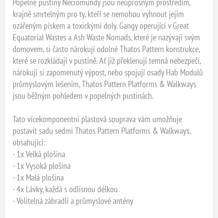
Popelné pustiny Necromundy jsou neúprosným prostředím,
krajně smrtelným pro ty, kteří se nemohou vyhnout jejím
ozářeným pískem a toxickými doly. Gangy operující v Great
Equatorial Wastes a Ash Waste Nomads, které je nazývají svým
domovem, si často nárokují odolné Thatos Pattern konstrukce,
které se rozkládají v pustině. Ať již překlenují temná nebezpečí,
nárokují si zapomenutý výpost, nebo spojují osady Hab Modulů
průmyslovým lešením, Thatos Pattern Platforms & Walkways
jsou běžným pohledem v popelných pustinách.
Tato vícekomponentní plastová souprava vám umožňuje
postavit sadu sedmi Thatos Pattern Platforms & Walkways,
obsahující:
- 1x Velká plošina
- 1x Vysoká plošina
- 1x Malá plošina
- 4x Lávky, každá s odlisnou délkou
- Volitelná zábradlí a průmyslové antény