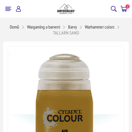
0
Domů
Wargaming a barvení
Barvy
Warhammer colors
TALLARN SAND