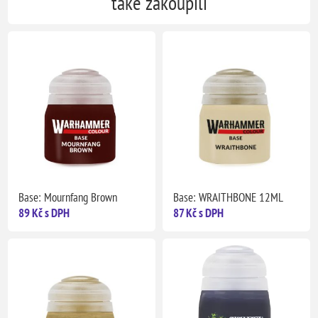
také zakoupili
Base: Mournfang Brown
Base: WRAITHBONE 12ML
89 Kč s DPH
87 Kč s DPH