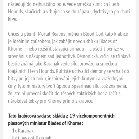
následují do nejhustšího boje. Vede smečku slinících Flesh
Hounds, skáčících a vrhujících se do zápasu, dychtivých po chuti
krve.
Chceš-li pleniti Mortal Realms jménem Blood God, tato krabice
je ideálním způsobem, jak zahájit novou sbírku Blades of
Khorne – nebo rozšířit stávající armádu – a ušetřit peníze ve
srovnání s nákupem sad jednotlivě. Démonická, vrčící se tříhlavá
bestie známá jako Karanak vede sílu, provázena smečkou
loajálních Flesh Hounds. Kultisté uctívající démony se vrhají do
bitvy po jejich boku, inspirováni jejich krutými a vražednými
činy. Tyto miniatury tvoří úplnou Spearhead sílu, což znamená,
že jste připraveni skočit do těsných, taktických her a začít si
nárokovat lebky pro Khorne přímo z krabice.
Tato krabicová sada se skládá z 19 vícekomponentních
plastových miniatur Blades of Khorne:
– 1x Karanak
– 8x Claws of Karanak