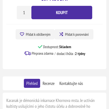
KOUPIT
Přidat k oblíbeným
Přidat k porovnání
Dostupnost:
Skladem
Přeprava zdarma
dodací lhůta :
2 týdny
Přehled
Recenze
Kontaktujte nás
Karanak je démonická inkarnace Khornova msta. Je uctíván
kultisty usilujícími o jeho čistotu účelu a dobrovolně ho