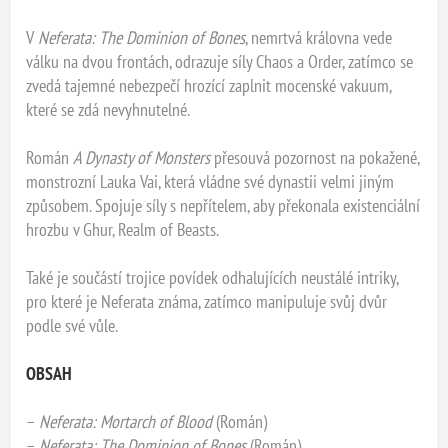
V
Neferata: The Dominion of Bones
, nemrtvá královna vede
válku na dvou frontách, odrazuje síly Chaos a Order, zatímco se
zvedá tajemné nebezpečí hrozící zaplnit mocenské vakuum,
které se zdá nevyhnutelné.
Román
A Dynasty of Monsters
přesouvá pozornost na pokažené,
monstrozní Lauka Vai, která vládne své dynastii velmi jiným
způsobem. Spojuje síly s nepřítelem, aby překonala existenciální
hrozbu v Ghur, Realm of Beasts.
Také je součástí trojice povídek odhalujících neustálé intriky,
pro které je Neferata známa, zatímco manipuluje svůj dvůr
podle své vůle.
OBSAH
–
Neferata: Mortarch of Blood
(Román)
–
Neferata: The Dominion of Bones
(Román)