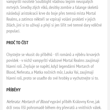
vampyrští nositelé Soulblight vládnou legiím neuspalých
mrtvých. Smečky zlých vlků, desítky zombie a falange skeletů
následují aristokracii krve do boje přes temná místa Mortal
Realms, a zatímco někteří se vzpírají volání prokletí v jejich
žilách, jiní si to užívají a přejí si jen šířit své temné dary vděčné
populaci.
PROČ TO ČÍST
Chystejte se vkusit do příběhů - tří románů a výběru krvavých
povídek - v nichž vampyrští vládcové Mortal Realms zaujímají
hlavní roli. Zvyšuje se napětí, když legendární Mortarch of
Blood, Neferata, a Matka nočních můr, Lauka Vai, zaujímají
hlavní roli, proto se usaďte do své hrobky a vychutnejte si to.
PŘÍBĚHY
Neferata: Mortarch of Blood
vypráví příběh Královny Krve, jak
drží svou říší pohromadě během éry převratů a vnitřních válek.