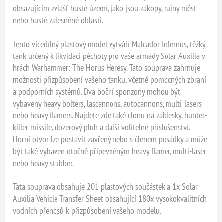
obsazujícím zvlášť husté území, jako jsou zákopy, ruiny měst
nebo hustě zalesněné oblasti.
Tento vícedílný plastový model vytváří Malcador Infernus, těžký
tank určený k likvidaci pěchoty pro vaše armády Solar Auxilia v
hrách Warhammer: The Horus Heresy. Tato souprava zahrnuje
možnosti přizpůsobení vašeho tanku, včetně pomocných zbraní
a podporních systémů. Dva boční sponzony mohou být
vybaveny heavy bolters, lascannons, autocannons, multi-lasers
nebo heavy flamers. Najdete zde také clonu na záblesky, hunter-
killer missile, dozerový pluh a další volitelné příslušenství.
Horní otvor lze postavit zavřený nebo s členem posádky a může
být také vybaven otočně připevněným heavy flamer, multi-laser
nebo heavy stubber.
Tata souprava obsahuje 201 plastových součástek a 1x Solar
Auxilia Vehicle Transfer Sheet obsahující 180x vysokokvalitních
vodních přenosů k přizpůsobení vašeho modelu.