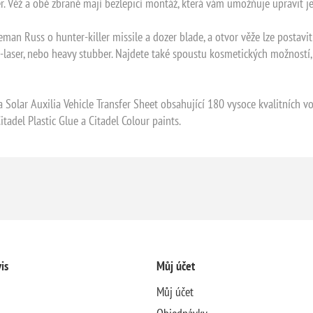
r. Věž a obě zbraně mají bezlepicí montáž, která vám umožňuje upravit j
 Russ o hunter-killer missile a dozer blade, a otvor věže lze postavit
i-laser, nebo heavy stubber. Najdete také spoustu kosmetických možností, 
olar Auxilia Vehicle Transfer Sheet obsahující 180 vysoce kvalitních v
adel Plastic Glue a Citadel Colour paints.
is
Můj účet
Můj účet