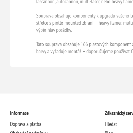
lascannon, autocannon, multi-laser, nebo heavy flame
Souprava obsahuje komponenty k upgradu vašeho Leman
střelce s pintle-mounted zbraní – heavy flamer, mult
výběr hlav posádky.
Tato souprava obsahuje 166 plastových komponent a S
barvy a vyžaduje montáž – doporučujeme používat Cit
Informace
Zákaznický serv
Doprava a platba
Hledat