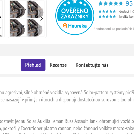
Přehled
Recenze
Kontaktujte nás
u agresivní, silně obrněné vozidla, vybavená Solar-pattern systémy přeži
 se nasazují v přímých útocích a disponují dostatečnou surovou silou o
stavit jednu Solar Auxilia Leman Russ Assault Tank, ohromující vozidlo
, pokročilý Executioner plasma cannon, nebo žhnoucí volkite macro-saker.