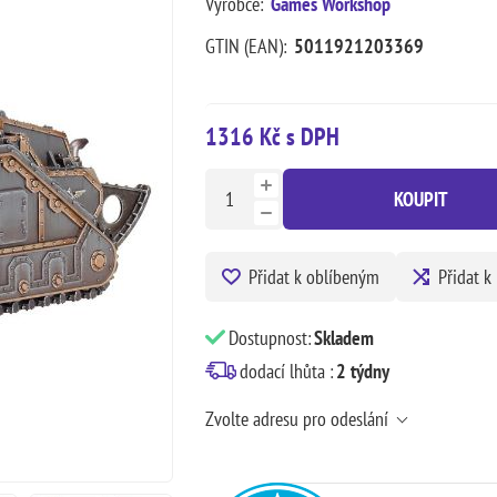
Výrobce:
Games Workshop
GTIN (EAN):
5011921203369
1316 Kč s DPH
KOUPIT
Přidat k oblíbeným
Přidat k
Dostupnost:
Skladem
dodací lhůta :
2 týdny
Zvolte adresu pro odeslání