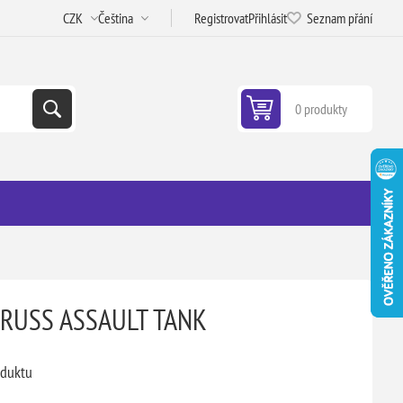
Registrovat
Přihlásit
Seznam přání
0 produkty
K
 RUSS ASSAULT TANK
oduktu