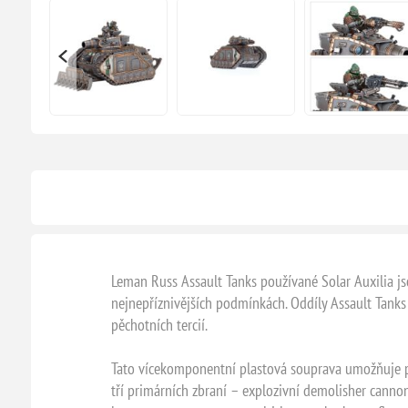
Leman Russ Assault Tanks používané Solar Auxilia jso
nejnepříznivějších podmínkách. Oddíly Assault Tanks
pěchotních tercií.
Tato vícekomponentní plastová souprava umožňuje po
tří primárních zbraní – explozivní demolisher cannon