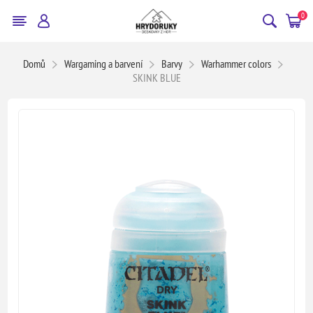
0
Domů
Wargaming a barvení
Barvy
Warhammer colors
SKINK BLUE