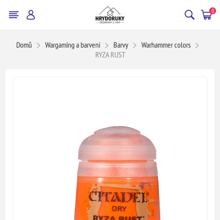
0
Domů
Wargaming a barvení
Barvy
Warhammer colors
RYZA RUST