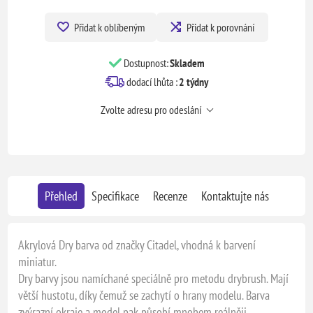
Přidat k oblíbeným
Přidat k porovnání
Dostupnost:
Skladem
dodací lhůta :
2 týdny
Zvolte adresu pro odeslání
Přehled
Specifikace
Recenze
Kontaktujte nás
Akrylová Dry barva od značky Citadel, vhodná k barvení
miniatur.
Dry barvy jsou namíchané speciálně pro metodu drybrush. Mají
větší hustotu, díky čemuž se zachytí o hrany modelu. Barva
zvýrazní okraje a model pak působí mnohem reálněji.