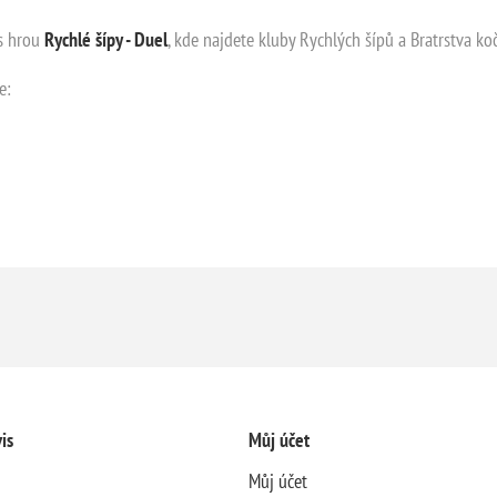
s hrou
Rychlé šípy - Duel
, kde najdete kluby Rychlých šípů a Bratrstva koč
e:
is
Můj účet
Můj účet