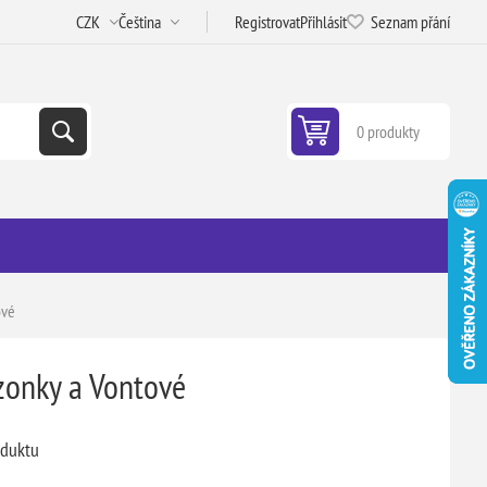
Registrovat
Přihlásit
Seznam přání
0 produkty
ové
zonky a Vontové
oduktu