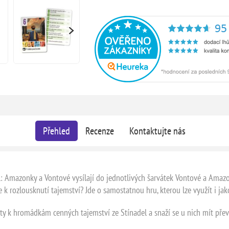
Přehled
Recenze
Kontaktujte nás
l: Amazonky a Vontové vysílají do jednotlivých šarvátek Vontové a Amazonk
e k rozlousknutí tajemství? Jde o samostatnou hru, kterou lze využít i jak
rty k hromádkám cenných tajemství ze Stínadel a snaží se u nich mít pře