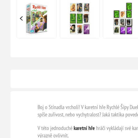
Boj o Stínadla vrcholí! V karetní hře Rychlé Šípy Due
spíše zuřivost, nebo vychytralost? Jaká taktika poved
V této jednoduché
karetní hře
hráči vykládají své ka
výrazně ovlivnit.