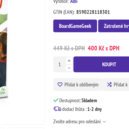
Výrobce:
Albi
GTIN (EAN):
8590228118301
BoardGameGeek
Zatrolené hr
449 Kč s DPH
400 Kč s DPH
KOUPIT
Přidat k oblíbeným
Přidat k
Dostupnost:
Skladem
dodací lhůta :
1-2 dny
Zvolte adresu pro odeslání