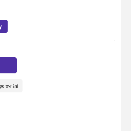
y
 porovnání