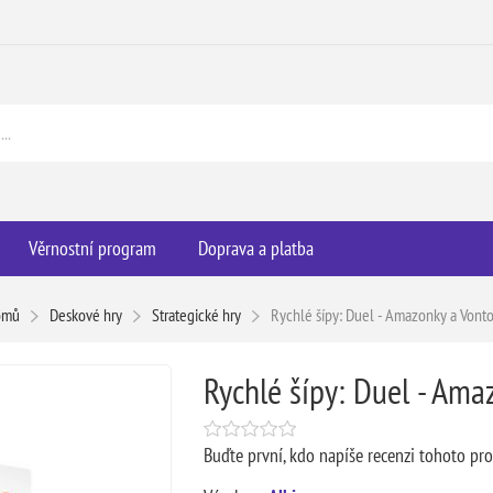
Věrnostní program
Doprava a platba
omů
Deskové hry
Strategické hry
Rychlé šípy: Duel - Amazonky a Vont
Rychlé šípy: Duel - Ama
Buďte první, kdo napíše recenzi tohoto pr