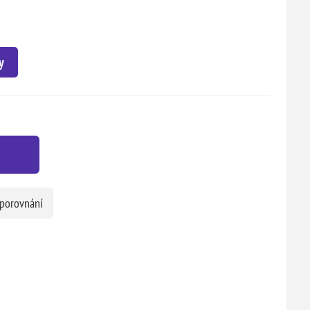
y
 porovnání