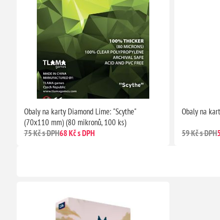
Obaly na karty Diamond Lime: "Scythe"
Obaly na kar
(70x110 mm) (80 mikronů, 100 ks)
75 Kč s DPH
68 Kč s DPH
59 Kč s DPH