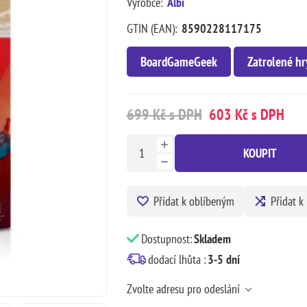
Výrobce:
Albi
GTIN (EAN):
8590228117175
BoardGameGeek
Zatrolené hr
699 Kč s DPH
603 Kč s DPH
KOUPIT
Přidat k oblíbeným
Přidat k
Dostupnost:
Skladem
dodací lhůta :
3-5 dní
Zvolte adresu pro odeslání