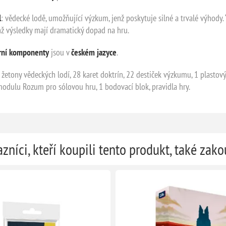
l
: vědecké lodě, umožňující výzkum, jenž poskytuje silné a trvalé výhody.
hž výsledky mají dramatický dopad na hru.
ní komponenty
jsou v
českém
jazyce
.
žetony vědeckých lodí, 28 karet doktrín, 22 destiček výzkumu, 1 plastový
u modulu Rozum pro sólovou hru, 1 bodovací blok, pravidla hry.
zníci, kteří koupili tento produkt, také zako