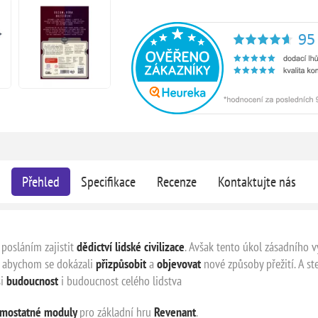
Přehled
Specifikace
Recenze
Kontaktujte nás
s posláním zajistit
dědictví lidské civilizace
. Avšak tento úkol zásadního v
, abychom se dokázali
přizpůsobit
a
objevovat
nové způsoby přežití. A s
ši
budoucnost
i budoucnost celého lidstva
amostatné moduly
pro základní hru
Revenant
.