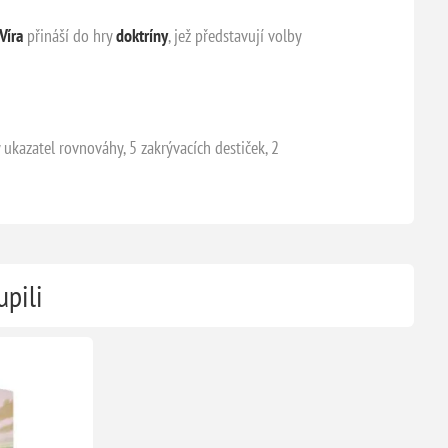
Víra
přináší do hry
doktríny
, jež představují volby
 ukazatel rovnováhy, 5 zakrývacích destiček, 2
upili