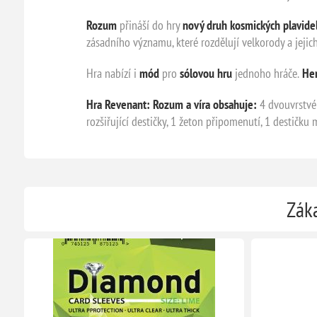
Rozum
přináší do hry
nový druh kosmických plavide
zásadního významu, které rozdělují velkorody a jejic
Hra nabízí i
mód
pro
sólovou hru
jednoho hráče.
Her
Hra Revenant: Rozum a víra obsahuje:
4 dvouvrstvé 
rozšiřující destičky, 1 žeton připomenutí, 1 destičk
Záka