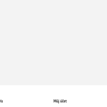
is
Můj účet