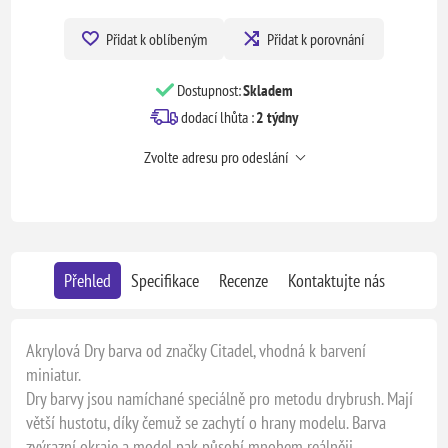
Přidat k oblíbeným
Přidat k porovnání
Dostupnost:
Skladem
dodací lhůta :
2 týdny
Zvolte adresu pro odeslání
Přehled
Specifikace
Recenze
Kontaktujte nás
Akrylová Dry barva od značky Citadel, vhodná k barvení
miniatur.
Dry barvy jsou namíchané speciálně pro metodu drybrush. Mají
větší hustotu, díky čemuž se zachytí o hrany modelu. Barva
zvýrazní okraje a model pak působí mnohem reálněji.