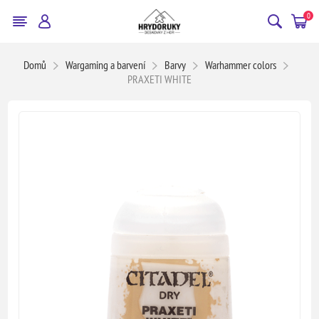
0
Domů
Wargaming a barvení
Barvy
Warhammer colors
PRAXETI WHITE