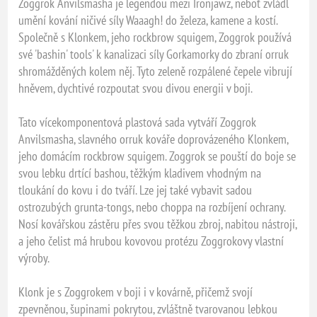
Zoggrok Anvilsmasha je legendou mezi Ironjawz, neboť zvládl
umění kování ničivé síly Waaagh! do železa, kamene a kostí.
Společně s Klonkem, jeho rockbrow squigem, Zoggrok používá
své 'bashin' tools' k kanalizaci síly Gorkamorky do zbraní orruk
shromážděných kolem něj. Tyto zeleně rozpálené čepele vibrují
hněvem, dychtivé rozpoutat svou divou energii v boji.
Tato vícekomponentová plastová sada vytváří Zoggrok
Anvilsmasha, slavného orruk kováře doprovázeného Klonkem,
jeho domácím rockbrow squigem. Zoggrok se pouští do boje se
svou lebku drtící bashou, těžkým kladivem vhodným na
tloukání do kovu i do tváří. Lze jej také vybavit sadou
ostrozubých grunta-tongs, nebo choppa na rozbíjení ochrany.
Nosí kovářskou zástěru přes svou těžkou zbroj, nabitou nástroji,
a jeho čelist má hrubou kovovou protézu Zoggrokovy vlastní
výroby.
Klonk je s Zoggrokem v boji i v kovárně, přičemž svojí
zpevněnou, šupinami pokrytou, zvláštně tvarovanou lebkou