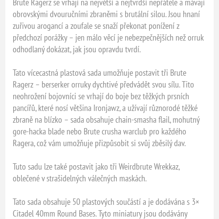
Brute Ragerz se vrhají na největší a nejtvrdší nepřátele a mávají
obrovskými dvouručními zbraněmi s brutální silou. Jsou hnaní
zuřivou arogancí a zoufale se snaží překonat ponížení z
předchozí porážky – jen málo věcí je nebezpečnějších než orruk
odhodlaný dokázat, jak jsou opravdu tvrdí.
Tato vícecastná plastová sada umožňuje postavit tři Brute
Ragerz – berserker orruky dychtivé předvádět svou sílu. Tito
neohrožení bojovníci se vrhají do boje bez těžkých prsních
pancířů, které nosí většina Ironjawz, a užívají různorodé těžké
zbraně na blízko – sada obsahuje chain-smasha flail, mohutný
gore-hacka blade nebo Brute crusha warclub pro každého
Ragera, což vám umožňuje přizpůsobit si svůj zběsilý dav.
Tuto sadu lze také postavit jako tři Weirdbrute Wrekkaz,
oblečené v strašidelných válečných maskách.
Tato sada obsahuje 50 plastových součástí a je dodávána s 3×
Citadel 40mm Round Bases. Tyto miniatury jsou dodávány