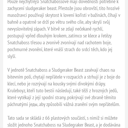
Pouze nejchytrější Snatchabossové mají dovednosti potřebné k
zachycení sludgeraker beast. Přestože jsou obrovští, tito hrozivé
masožravci používají skrytost k lovení kořisti v bažinách, číhají v
bahně a opatrně se drží po větru svého cíle, aby skryli svůj
nevyslovitelný zápach. V bitvě se zdají nečekaně rychlí,
postupují vpřed dlouhým krokem, zatímco se klece a řetězy
Snatchaboss třesou a zvonivě zvonívají nad rachotem boje,
pochmurné zvonění, které vnáší strach do srdcí těch, kdo jej
slyší.
V jednotě Snatchaboss a Sludgeraker Beast zasévají chaos na
bitevním poli, chytají nepřátele v rozpacích a strhují je z boje do
klecí, nebo je rozrývají na kousky svými divokými drápy.
Kruleboyz, kteří tuto bestii následují, také těží z hrozných jedů,
které vytékají z její spodní strany, pokrývají své zbraně těmito
páchnatými jeды, aby způsobili vážná zranění svým nepřátelům.
Tato sada se skládá z 66 plastových součástí, s nimiž si můžete
složit jednoho Snatchaboss na Sludegraker Beast, a je dodávána