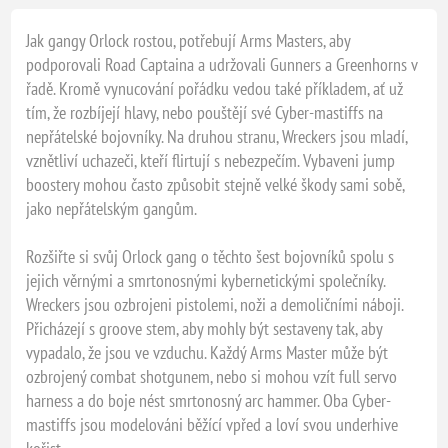
Jak gangy Orlock rostou, potřebují Arms Masters, aby
podporovali Road Captaina a udržovali Gunners a Greenhorns v
řadě. Kromě vynucování pořádku vedou také příkladem, ať už
tím, že rozbíjejí hlavy, nebo pouštějí své Cyber-mastiffs na
nepřátelské bojovníky. Na druhou stranu, Wreckers jsou mladí,
vznětliví uchazeči, kteří flirtují s nebezpečím. Vybaveni jump
boostery mohou často způsobit stejně velké škody sami sobě,
jako nepřátelským gangům.
Rozšiřte si svůj Orlock gang o těchto šest bojovníků spolu s
jejich věrnými a smrtonosnými kybernetickými společníky.
Wreckers jsou ozbrojeni pistolemi, noži a demoličními náboji.
Přicházejí s groove stem, aby mohly být sestaveny tak, aby
vypadalo, že jsou ve vzduchu. Každý Arms Master může být
ozbrojený combat shotgunem, nebo si mohou vzít full servo
harness a do boje nést smrtonosný arc hammer. Oba Cyber-
mastiffs jsou modelováni běžící vpřed a loví svou underhive