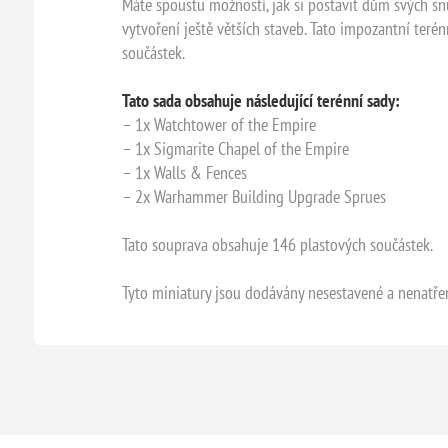
Máte spoustu možností, jak si postavit dům svých snů
vytvoření ještě větších staveb. Tato impozantní teré
součástek.
Tato sada obsahuje následující terénní sady:
– 1x Watchtower of the Empire
– 1x Sigmarite Chapel of the Empire
– 1x Walls & Fences
– 2x Warhammer Building Upgrade Sprues
Tato souprava obsahuje 146 plastových součástek.
Tyto miniatury jsou dodávány nesestavené a nenatřen