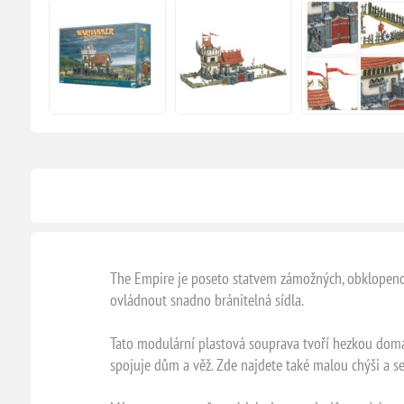
The Empire je poseto statvem zámožných, obklopeno p
ovládnout snadno bránitelná sídla.
Tato modulární plastová souprava tvoří hezkou domá
spojuje dům a věž. Zde najdete také malou chýši a se