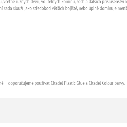
, včetně různých dveří, volitelných kominů, soch a dalších příslušenství
nní sada slouží jako středobod větších bojiště, nebo úplně dominuje menš
é – doporučujeme používat Citadel Plastic Glue a Citadel Colour barvy.