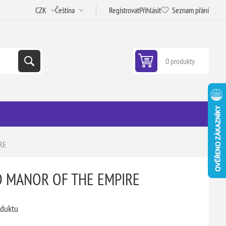
Registrovat
Přihlásit
Seznam přání
0 produkty
RE
D MANOR OF THE EMPIRE
oduktu