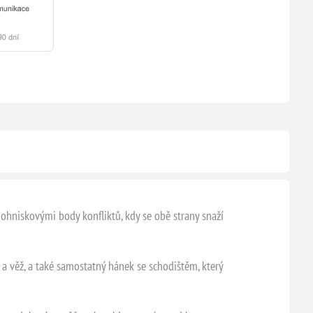
ohniskovými body konfliktů, kdy se obě strany snaží
 věž, a také samostatný hánek se schodištěm, který