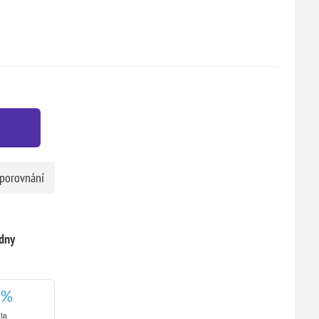
 porovnání
dny