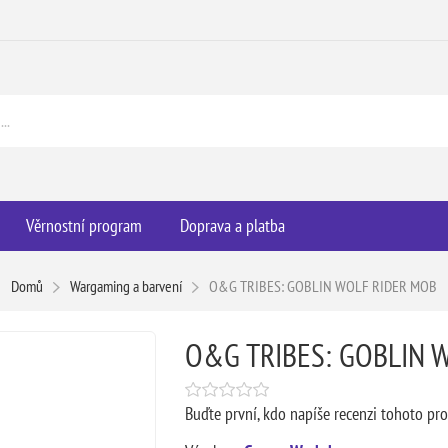
Věrnostní program
Doprava a platba
Domů
Wargaming a barvení
O&G TRIBES: GOBLIN WOLF RIDER MOB
O&G TRIBES: GOBLIN 
Buďte první, kdo napíše recenzi tohoto pr