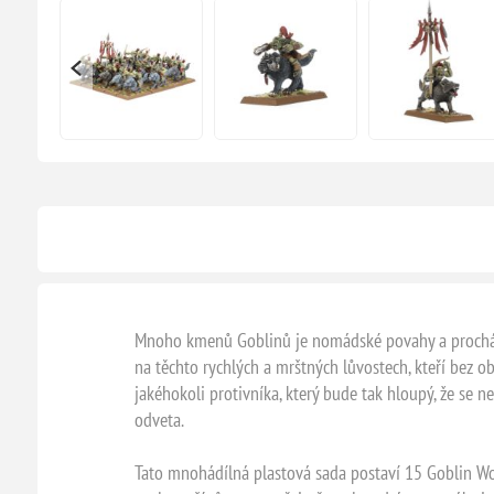
Mnoho kmenů Goblinů je nomádské povahy a procházejí
na těchto rychlých a mrštných lůvostech, kteří bez ob
jakéhokoli protivníka, který bude tak hloupý, že se ne
odveta.
Tato mnohádílná plastová sada postaví 15 Goblin Wol