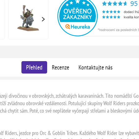
Přehled
Recenze
Kontaktujte nás
 divočinou v obrovských, zchátralých karavaninách. Tito nomádští Gobli
tíží zvládnou obrovské vzdálenosti. Potulující skupiny Wolf Riders prozko
chá chytit sám. Poté, co své nepřátele vyčerpají střelami a bleskovými úde
f Riders, jezdce pro Orc & Goblin Tribes. Každého Wolf Rider lze vybav