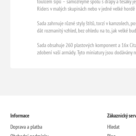
toulcem šípů – samozřejmě spolu s drápy a tesáky jeji
Riders v malých skupinách nebo v jedné velké hordě 
Sada zahrnuje různé styly štítů, torzí v kamzolech, 
dát rozmanitý vzhled, bez ohledu na to, jak velké bu
Sada obsahuje 260 plastových komponent a 16x Cita
zdobení vaší armády. Tyto miniatury jsou dodávány n
Informace
Zákaznický serv
Doprava a platba
Hledat