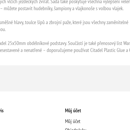
ch vlčích jezdeckých zvířat. Sada také poskytuje všechna vylepšení velení
– můžete postavit hudebníky, šampiony a vlajkonoše s volbou vlajek.
posměšné hlavy, toulce šípů a zbrojní paže, které jsou všechny zaměnitel
dou.
del 25x50mm obdélníkové podstavy. Součástí je také přenosový list Wa
esestavené a nenatřené – doporučujeme používat Citadel Plastic Glue a C
is
Můj účet
Můj účet