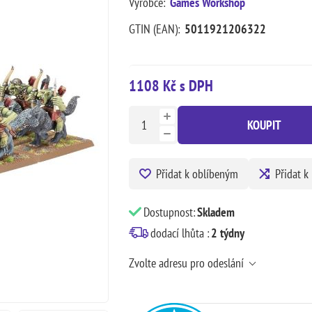
Výrobce:
Games Workshop
GTIN (EAN):
5011921206322
1108 Kč s DPH
KOUPIT
Přidat k oblíbeným
Přidat k
Dostupnost:
Skladem
dodací lhůta :
2 týdny
Zvolte adresu pro odeslání