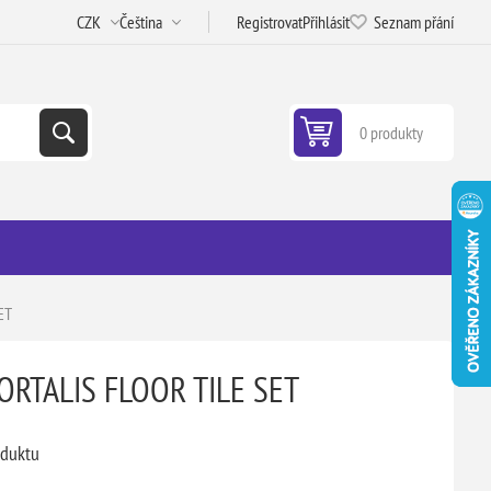
Registrovat
Přihlásit
Seznam přání
0 produkty
ET
TALIS FLOOR TILE SET
oduktu