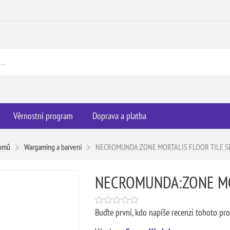
Věrnostní program
Doprava a platba
omů
Wargaming a barvení
NECROMUNDA:ZONE MORTALIS FLOOR TILE S
NECROMUNDA:ZONE MOR
Buďte první, kdo napíše recenzi tohoto pr