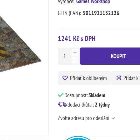
Výrobce:
Games Workshop
GTIN (EAN):
5011921132126
1241 Kč s DPH
KOUPIT
Přidat k oblíbeným
Přidat k
Dostupnost:
Skladem
dodací lhůta :
2 týdny
Zvolte adresu pro odeslání