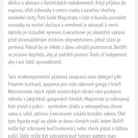
dědice a aberace v šlechtických rodokmenech. Když přijdou do
regionu, zřídí tribunály v centru osady a uzavřou všechny
nedaleké cesty. Poté bude Magistrate v čele tribunálu pronášet
rozsudky na místní zločince a neměnně je odsoudí k smrti.
Jakmile je rozsudek vynesen, Executioner jej okamžitě vykoná
před shromážděným místním obyvatelstvem, jehož účast je
povinná. Pokud by se někdo z davu odvážil protestovat, Bailiffs
se postaví dopředu, aby je zadrželi pomocí Tools of Judgement,
aby i oni čelili spravedlnosti.
Tato vícekomponentní plastová souprava staví delegaci pěti
Palanite Justicarů, spojence pro vaše zákonné gangy v hrách
Necromunda. Jejich výběr esoterických zbraní vám poskytne
výhodu v jakýchkoli gangových bitvách. Magistrate je ozbrojený
bolt pistol a palicí – symbolem úřadu a nebezpečnou zbraní
sama o sobě, zatímco Executioner ovládá brutální sekeru. Obě
tyto figurky mají na výběr ze dvou různých tváří. Jeden Bailiff
může být ozbrojený buď brokovnicí, nebo shock pistol a těžkou
palicí. Další může být ozbrojený buď fulmen pattern man-