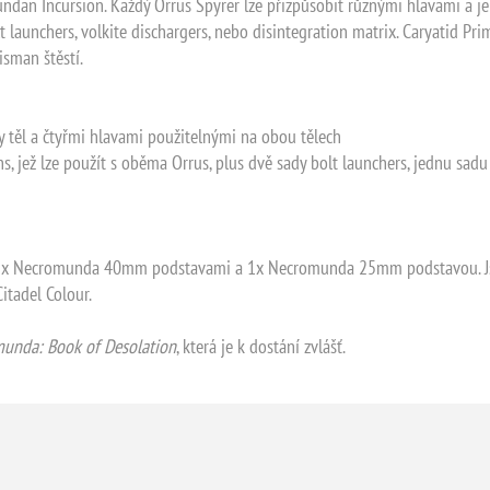
ndan Incursion. Každý Orrus Spyrer lze přizpůsobit různými hlavami a j
launchers, volkite dischargers, nebo disintegration matrix. Caryatid Pr
isman štěstí.
 těl a čtyřmi hlavami použitelnými na obou tělech
, jež lze použít s oběma Orrus, plus dvě sady bolt launchers, jednu sadu
se 2x Necromunda 40mm podstavami a 1x Necromunda 25mm podstavou. J
itadel Colour.
unda: Book of Desolation
, která je k dostání zvlášť.