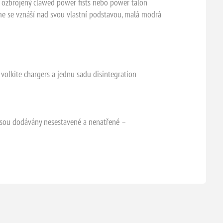
e ozbrojený clawed power fists nebo power talon
ime se vznáší nad svou vlastní podstavou, malá modrá
 volkite chargers a jednu sadu disintegration
sou dodávány nesestavené a nenatřené –