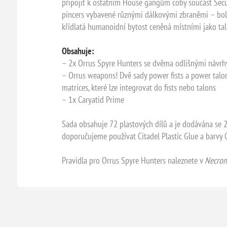
připojit k ostatním House gangům coby součást Secu
pincers vybavené různými dálkovými zbraněmi – bolt 
křídlatá humanoidní bytost ceněná místními jako tal
Obsahuje:
– 2x Orrus Spyre Hunters se dvěma odlišnými návrhy
– Orrus weapons! Dvě sady power fists a power talons
matrices, které lze integrovat do fists nebo talons
– 1x Caryatid Prime
Sada obsahuje 72 plastových dílů a je dodávána 
doporučujeme používat Citadel Plastic Glue a barvy C
Pravidla pro Orrus Spyre Hunters naleznete v
Necrom