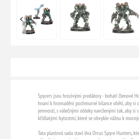
Spyrers jsou hrozivými predátory - bohatí členové H
hnaní k hromadění pochmurné bilance obětí, aby si ov
jemností, s válečnými obleky navrženými tak, aby si 
křídlatými bytostmi, které se obvykle vážou k mocn
Tata plastová sada staví dva Orrus Spyre Hunters, kt