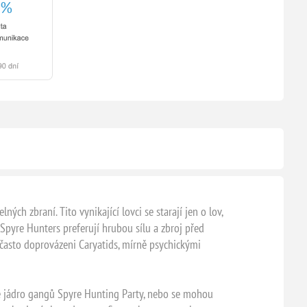
 zbraní. Tito vynikající lovci se starají jen o lov,
 Spyre Hunters preferují hrubou sílu a zbroj před
u často doprovázeni Caryatids, mírně psychickými
ivé jádro gangů Spyre Hunting Party, nebo se mohou