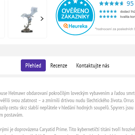
Přehled
Recenze
Kontaktujte nás
ouse Helmawr obdarovaní pokročilým loveckým vybavením a řadou smrtelných
ěřili svou zdatnost – a zmírnili drtivou nudu šlechtického života. Orrus
razily cestu skrz slabší nepřátele v hledání hodných soupeřů. Spyrers jso
ým postavám.
erými je doprovázena Caryatid Prime. Tito kybernetičtí titáni tvoří hroz