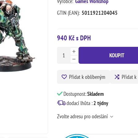
Výrobce:
Games Workshop
GTIN (EAN):
5011921204045
940 Kč s DPH
KOUPIT
Přidat k oblíbeným
Přidat k
Dostupnost:
Skladem
dodací lhůta :
2 týdny
Zvolte adresu pro odeslání