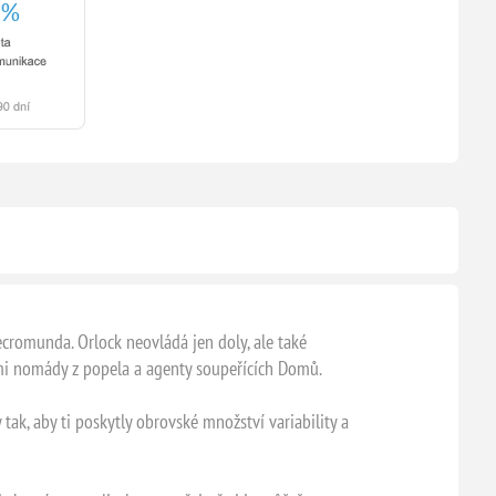
romunda. Orlock neovládá jen doly, ale také
ními nomády z popela a agenty soupeřících Domů.
ak, aby ti poskytly obrovské množství variability a