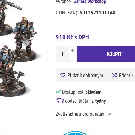
Výrobce:
Games Workshop
GTIN (EAN):
5011921101344
910 Kč s DPH
KOUPIT
Přidat k oblíbeným
Přidat k
Dostupnost:
Skladem
dodací lhůta :
2 týdny
Zvolte adresu pro odeslání