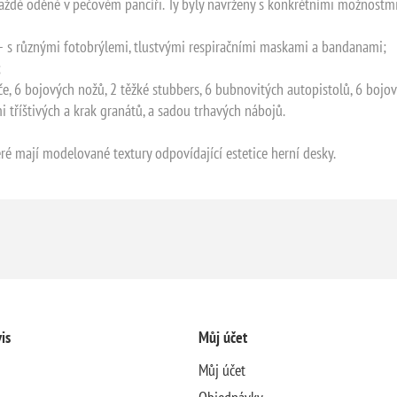
každé oděné v pečovém pancíři. Ty byly navrženy s konkrétními možnostmi
 – s různými fotobrýlemi, tlustvými respiračními maskami a bandanami;
;
e, 6 bojových nožů, 2 těžké stubbers, 6 bubnovitých autopistolů, 6 bojov
i tříštivých a krak granátů, a sadou trhavých nábojů.
ré mají modelované textury odpovídající estetice herní desky.
is
Můj účet
Můj účet