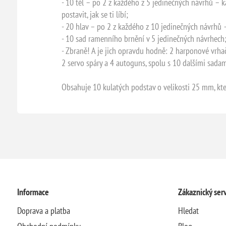
- 10 těl – po 2 z každého z 5 jedinečných návrhů – 
postavit, jak se ti líbí;
- 20 hlav – po 2 z každého z 10 jedinečných návrhů
- 10 sad ramenního brnění v 5 jedinečných návrhech
- Zbraně! A je jich opravdu hodně: 2 harponové vrhač
2 servo spáry a 4 autoguns, spolu s 10 dalšími sadam
Obsahuje 10 kulatých podstav o velikosti 25 mm, kte
Informace
Zákaznický serv
Doprava a platba
Hledat