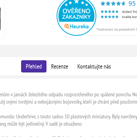
Přehled
Recenze
Kontaktujte nás
enům v jamách železitého odpadu rozprostřeného po spálené povrchu Nec
slulý svými tvrdými a nebojácnými bojovníky, kteří je chrání před poušt
munda: Underhive, s touto sadou 10 plastových miniatury. Byly navrženy t
gang může být jedinečný. V sadě je obsaženo: