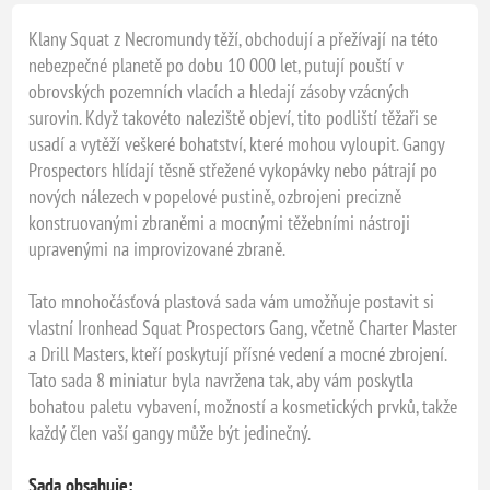
Klany Squat z Necromundy těží, obchodují a přežívají na této
nebezpečné planetě po dobu 10 000 let, putují pouští v
obrovských pozemních vlacích a hledají zásoby vzácných
surovin. Když takovéto naleziště objeví, tito podliští těžaři se
usadí a vytěží veškeré bohatství, které mohou vyloupit. Gangy
Prospectors hlídají těsně střežené vykopávky nebo pátrají po
nových nálezech v popelové pustině, ozbrojeni precizně
konstruovanými zbraněmi a mocnými těžebními nástroji
upravenými na improvizované zbraně.
Tato mnohočásťová plastová sada vám umožňuje postavit si
vlastní Ironhead Squat Prospectors Gang, včetně Charter Master
a Drill Masters, kteří poskytují přísné vedení a mocné zbrojení.
Tato sada 8 miniatur byla navržena tak, aby vám poskytla
bohatou paletu vybavení, možností a kosmetických prvků, takže
každý člen vaší gangy může být jedinečný.
Sada obsahuje: