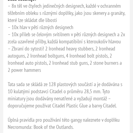
– 8x těl ve čtyřech jedinečných designech, každé v ochranném
těžebním obleku s různými doplňky, jako jsou skenery a granáty,
které lze skládat dle libosti
– 10x hlav v pěti různých designech
– 10x přileb se čelovým svítilnem v pěti různých designech a 2x
zcela uzavřené přilby, každá kompatibilní s kteroukoliv hlavou
– Zbraní do sytosti! 2 Ironhead heavy stubbers, 2 Ironhead
autoguns, 2 Ironhead boltguns, 4 Ironhead bolt pistols, 2
Ironhead auto pistols, 2 Ironhead stub guns, 2 stone burners a
2 power hammers
Tata sada se skládá ze 128 plastových součástí a je dodávána s
10 kulatými podstavci Citadel o průměru 28,5 mm. Tyto
miniatury jsou dodávány nenatřené a vyžadují montáž –
doporučujeme používat Citadel Plastic Glue a barvy Citadel.
Úplná pravidla pro používání této gangy naleznete v doplňku
Necromunda: Book of the Outlands.