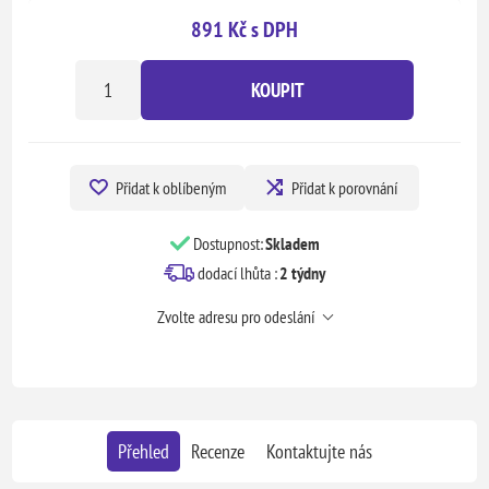
891 Kč s DPH
KOUPIT
Přidat k oblíbeným
Přidat k porovnání
Dostupnost:
Skladem
dodací lhůta :
2 týdny
Zvolte adresu pro odeslání
Přehled
Recenze
Kontaktujte nás