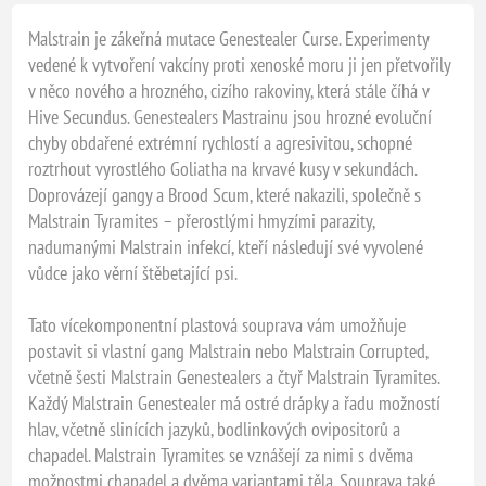
Malstrain je zákeřná mutace Genestealer Curse. Experimenty
vedené k vytvoření vakcíny proti xenoské moru ji jen přetvořily
v něco nového a hrozného, cizího rakoviny, která stále číhá v
Hive Secundus. Genestealers Mastrainu jsou hrozné evoluční
chyby obdařené extrémní rychlostí a agresivitou, schopné
roztrhout vyrostlého Goliatha na krvavé kusy v sekundách.
Doprovázejí gangy a Brood Scum, které nakazili, společně s
Malstrain Tyramites – přerostlými hmyzími parazity,
nadumanými Malstrain infekcí, kteří následují své vyvolené
vůdce jako věrní štěbetající psi.
Tato vícekomponentní plastová souprava vám umožňuje
postavit si vlastní gang Malstrain nebo Malstrain Corrupted,
včetně šesti Malstrain Genestealers a čtyř Malstrain Tyramites.
Každý Malstrain Genestealer má ostré drápky a řadu možností
hlav, včetně slinících jazyků, bodlinkových ovipositorů a
chapadel. Malstrain Tyramites se vznášejí za nimi s dvěma
možnostmi chapadel a dvěma variantami těla. Souprava také