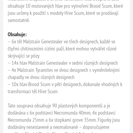
obsahuje 10 mutovaných hlav pro vytvoření Brood Scum, které
jsou určeny k použití s modely Hive Scum, které se prodávají
samostatně.
Obsahuje:
– 6x těl Malstrain Genestealer ve třech designech, každé se
čtyřmi chitinozními cizími paží, které mohou vytvářet různé
skrývající se pózy
– 14x hlav Malstrain Genestealer v sedmi různých designech
– 4x Malstrain Tyramites ve dvou designech s vyměnitelnými
chapadly ve dvou různých designech
– 10x hlav Brood Scum v pěti designech, dokonale vhodných k
transformaci těl Hive Scum
Tato souprava obsahuje 90 plastových komponentů a je
dodávána s 6x podstavci Necromunda 40mm, 4x podstavci
Necromunda 25mm a 6x stopkami grove 35mm. Figurky jsou
dodávány nesestavené a neomalované – doporučujeme