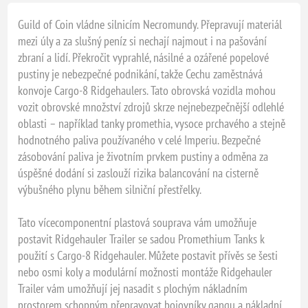
Guild of Coin vládne silnicím Necromundy. Přepravují materiál
mezi úly a za slušný peníz si nechají najmout i na pašování
zbraní a lidí. Překročit vyprahlé, násilné a ozářené popelové
pustiny je nebezpečné podnikání, takže Cechu zaměstnává
konvoje Cargo-8 Ridgehaulers. Tato obrovská vozidla mohou
vozit obrovské množství zdrojů skrze nejnebezpečnější odlehlé
oblasti – například tanky promethia, vysoce prchavého a stejně
hodnotného paliva používaného v celé Imperiu. Bezpečné
zásobování paliva je životním prvkem pustiny a odměna za
úspěšné dodání si zaslouží rizika balancování na cisterně
výbušného plynu během silniční přestřelky.
Tato vícecomponentní plastová souprava vám umožňuje
postavit Ridgehauler Trailer se sadou Promethium Tanks k
použití s Cargo-8 Ridgehauler. Můžete postavit přívěs se šesti
nebo osmi koly a modulární možnosti montáže Ridgehauler
Trailer vám umožňují jej nasadit s plochým nákladním
prostorem schopným přepravovat bojovníky gangu a nákladní