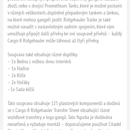
zboží, nebo s dvojicí Promethium Tanks, které je možné postavit
v různých velikostech, doplněné přepadovým tankem a lávkou,
na které mohou gangeři jezdit. Ridgehauler Trailer je také
možné nasadit s nastavitelným zadním spojením, které vám
umožňuje připojit další přívěsy ke své soupravě přívěsů – každý
Cargo-8 Ridgehauler může táhnout až čtyři přívěsy.
Souprava také obsahuje různé doplňky:
– 1x Bedna s volbou dvou interiérů
– 1x Hadice
– 2x Klíče
– 2x Hořáky
–1x Sada klíčů
Tato souprava obsahuje 125 plastových komponentů a dodává
se s Cargo-8 Ridgehauler Transfer Sheet obsahující různé
vozidlové transfery a loga gangů. Tato figurka je dodávána
nenatřená a vyžaduje montáž – doporučujeme používat Citadel