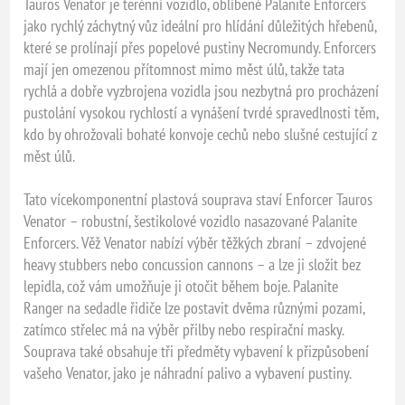
Tauros Venator je terénní vozidlo, oblíbené Palanite Enforcers
jako rychlý záchytný vůz ideální pro hlídání důležitých hřebenů,
které se prolínají přes popelové pustiny Necromundy. Enforcers
mají jen omezenou přítomnost mimo měst úlů, takže tata
rychlá a dobře vyzbrojena vozidla jsou nezbytná pro procházení
pustolání vysokou rychlostí a vynášení tvrdé spravedlnosti těm,
kdo by ohrožovali bohaté konvoje cechů nebo slušné cestující z
měst úlů.
Tato vícekomponentní plastová souprava staví Enforcer Tauros
Venator – robustní, šestikolové vozidlo nasazované Palanite
Enforcers. Věž Venator nabízí výběr těžkých zbraní – zdvojené
heavy stubbers nebo concussion cannons – a lze ji složit bez
lepidla, což vám umožňuje ji otočit během boje. Palanite
Ranger na sedadle řidiče lze postavit dvěma různými pozami,
zatímco střelec má na výběr přilby nebo respirační masky.
Souprava také obsahuje tři předměty vybavení k přizpůsobení
vašeho Venator, jako je náhradní palivo a vybavení pustiny.