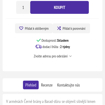
KOUPIT
Přidat k oblíbeným
Přidat k porovnání
Dostupnost:
Skladem
dodací lhůta :
2 týdny
Zvolte adresu pro odeslání
Přehled
Recenze
Kontaktujte nás
V arménách Černé brány a Barad-dûru se objevil silnější kmen