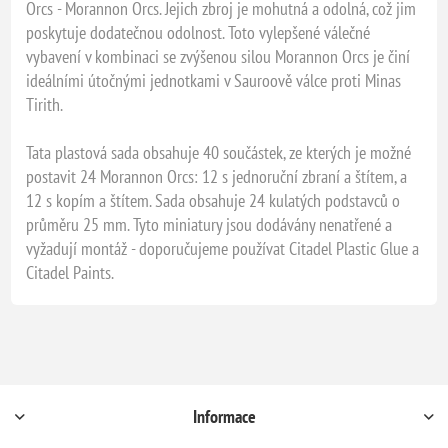
Orcs - Morannon Orcs. Jejich zbroj je mohutná a odolná, což jim
poskytuje dodatečnou odolnost. Toto vylepšené válečné
vybavení v kombinaci se zvýšenou silou Morannon Orcs je činí
ideálními útočnými jednotkami v Sauroově válce proti Minas
Tirith.
Tata plastová sada obsahuje 40 součástek, ze kterých je možné
postavit 24 Morannon Orcs: 12 s jednoruční zbraní a štítem, a
12 s kopím a štítem. Sada obsahuje 24 kulatých podstavců o
průměru 25 mm. Tyto miniatury jsou dodávány nenatřené a
vyžadují montáž - doporučujeme používat Citadel Plastic Glue a
Citadel Paints.
Informace