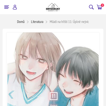
0
Domů
Literatura
Mládí na hřišti 11: Úplně nejvíc