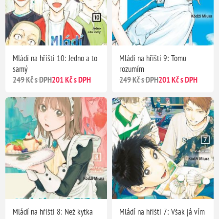
Mládí na hřišti 10: Jedno a to
Mládí na hřišti 9: Tomu
samý
rozumím
249 Kč s DPH
201 Kč s DPH
249 Kč s DPH
201 Kč s DPH
Mládí na hřišti 8: Než kytka
Mládí na hřišti 7: Však já vím