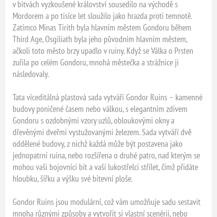
v bitvách vyzkoušené království sousedilo na východě s
Mordorem a po tisíce let sloužilo jako hrazda proti temnotě.
Zatímco Minas Tirith byla hlavním městem Gondoru během
Third Age, Osgiliath byla jeho původním hlavním městem,
ačkoli toto město brzy upadlo v ruiny. Když se Válka o Prsten
zuřila po celém Gondoru, mnohá městečka a strážnice ji
následovaly.
Tata víceditálná plastová sada vytváří Gondor Ruins – kamenné
budovy poničené časem nebo válkou, s elegantním zdivem
Gondoru s ozdobnými vzory uzlů, obloukovými okny a
dřevěnými dveřmi vystužovanými železem. Sada vytváří dvě
oddělené budovy, z nichž každá může být postavena jako
jednopatrní ruina, nebo rozšířena o druhé patro, nad kterým se
mohou vaši bojovníci bít a vaši lukostřelci střílet, čímž přidáte
hloubku, šířku a výšku své bitevní ploše.
Gondor Ruins jsou modulární, což vám umožňuje sadu sestavit
mnoha různými způsoby a vytvořit si vlastní scenérii, nebo