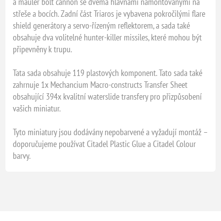
a mauler bolt cannon se dvěma hlavňami namontovanými na
střeše a bocích. Zadní část Triaros je vybavena pokročilými flare
shield generátory a servo-řízeným reflektorem, a sada také
obsahuje dva volitelné hunter-killer missiles, které mohou být
připevněny k trupu.
Tata sada obsahuje 119 plastových komponent. Tato sada také
zahrnuje 1x Mechancium Macro-constructs Transfer Sheet
obsahující 394x kvalitní waterslide transfery pro přizpůsobení
vašich miniatur.
Tyto miniatury jsou dodávány nepobarvené a vyžadují montáž –
doporučujeme používat Citadel Plastic Glue a Citadel Colour
barvy.