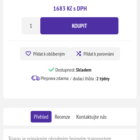
1683 Kč s DPH
KOUPIT
Přidat k oblíbeným
Přidat k porovnání
Dostupnost:
Skladem
Přeprava zdarma
dodací lhůta :
2 týdny
Přehled
Recenze
Kontaktujte nás
Triaros je primárním obrněným bojovým transportem