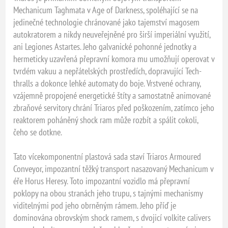
Mechanicum Taghmata v Age of Darkness, spoléhající se na
jedinečné technologie chránované jako tajemství magosem
autokratorem a nikdy neuveřejněné pro širší imperiální využití,
ani Legiones Astartes. Jeho galvanické pohonné jednotky a
hermeticky uzavřená přepravní komora mu umožňují operovat v
tvrdém vakuu a nepřátelských prostředích, dopravující Tech-
thralls a dokonce lehké automaty do boje. Vrstvené ochrany,
vzájemně propojené energetické štíty a samostatně animované
zbraňové servitory chrání Triaros před poškozením, zatímco jeho
reaktorem poháněný shock ram může rozbít a spálit cokoli,
čeho se dotkne.
Tato vícekomponentní plastová sada staví Triaros Armoured
Conveyor, impozantní těžký transport nasazovaný Mechanicum v
éře Horus Heresy. Toto impozantní vozidlo má přepravní
poklopy na obou stranách jeho trupu, s tajnými mechanismy
viditelnými pod jeho obrněným rámem. Jeho příď je
dominována obrovským shock ramem, s dvojicí volkite calivers