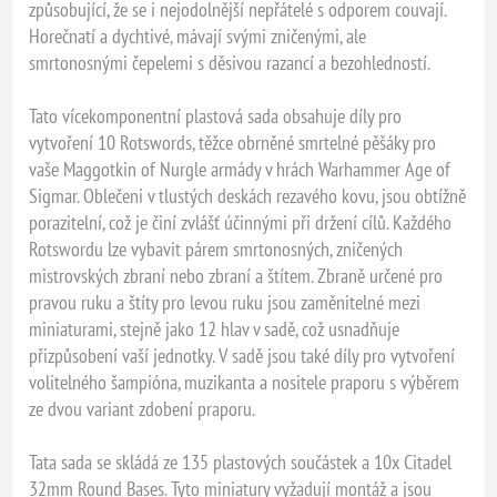
způsobující, že se i nejodolnější nepřátelé s odporem couvají.
Horečnatí a dychtivé, mávají svými zničenými, ale
smrtonosnými čepelemi s děsivou razancí a bezohledností.
Tato vícekomponentní plastová sada obsahuje díly pro
vytvoření 10 Rotswords, těžce obrněné smrtelné pěšáky pro
vaše Maggotkin of Nurgle armády v hrách Warhammer Age of
Sigmar. Oblečeni v tlustých deskách rezavého kovu, jsou obtížně
porazitelní, což je činí zvlášť účinnými při držení cílů. Každého
Rotswordu lze vybavit párem smrtonosných, zničených
mistrovských zbraní nebo zbraní a štítem. Zbraně určené pro
pravou ruku a štíty pro levou ruku jsou zaměnitelné mezi
miniaturami, stejně jako 12 hlav v sadě, což usnadňuje
přizpůsobení vaší jednotky. V sadě jsou také díly pro vytvoření
volitelného šampióna, muzikanta a nositele praporu s výběrem
ze dvou variant zdobení praporu.
Tata sada se skládá ze 135 plastových součástek a 10x Citadel
32mm Round Bases. Tyto miniatury vyžadují montáž a jsou