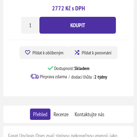
2772 Kč s DPH
KOUPIT
Přidat k oblíbeným
Přidat k porovnání
Dostupnost:
Skladem
Přeprava zdarma
dodací lhůta :
2 týdny
Přehled
Recenze
Kontaktujte nás
Great Unclean Ones mají stejnou nekonečnou energii jako