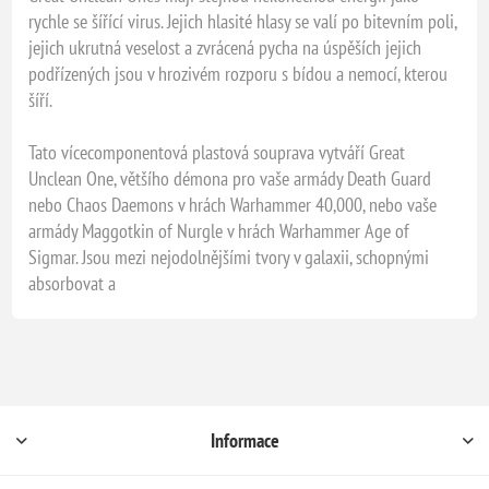
rychle se šířící virus. Jejich hlasité hlasy se valí po bitevním poli,
jejich ukrutná veselost a zvrácená pycha na úspěších jejich
podřízených jsou v hrozivém rozporu s bídou a nemocí, kterou
šíří.
Tato vícecomponentová plastová souprava vytváří Great
Unclean One, většího démona pro vaše armády Death Guard
nebo Chaos Daemons v hrách Warhammer 40,000, nebo vaše
armády Maggotkin of Nurgle v hrách Warhammer Age of
Sigmar. Jsou mezi nejodolnějšími tvory v galaxii, schopnými
absorbovat a
Informace