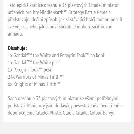
Tato epická krabice obsahuje 33 plastových Citadel miniatur
určených pro hry Middle-earth™ Strategy Battle Game a
představuje ideální způsob, jak si stávající hráči mohou posílit
své vojska, nebo jak si noví sběratelé mohou začít novou
armádu.
Obsahuje:
1x Gandalf™ the White and Peregrin Took™ na koni
1x Gandalf™ the White pěší
1x Peregrin Took™ pěší
24x Warriors of Minas Tirith™
6x Knights of Minas Tirith™
Sada obsahuje 33 plastových miniatur se všemi potřebnými
podstavci. Miniatury jsou dodávány nesestavené a nenatřené –
doporučujeme Citadel Plastic Glue a Citadel Colour barvy.