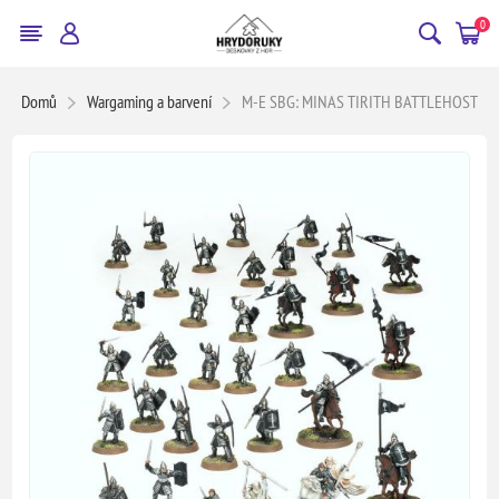
0
Domů
Wargaming a barvení
M-E SBG: MINAS TIRITH BATTLEHOST