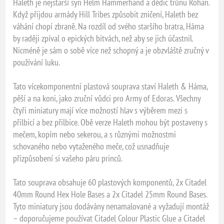
Haleth je nejstarší syn Helm Hammerhand a dědic trůnu Rohan.
Když přijdou armády Hill Tribes způsobit zničení, Haleth bez
váhání chopí zbraně. Na rozdíl od svého staršího bratra, Háma
by raději zpíval o epických bitvách, než aby se jich účastnil.
Nicméně je sám o sobě více než schopný a je obzvláště zručný v
používání luku.
Tato vícekomponentní plastová souprava staví Haleth & Háma,
pěší a na koni, jako zruční vůdci pro Army of Edoras. Všechny
čtyři miniatury mají více možností hlav s výběrem mezi s
přilbicí a bez přilbice. Obě verze Haleth mohou být postaveny s
mečem, kopím nebo sekerou, a s různými možnostmi
schovaného nebo vytaženého meče, což usnadňuje
přizpůsobení si vašeho páru princů.
Tato souprava obsahuje 60 plastových komponentů, 2x Citadel
40mm Round Hex Hole Bases a 2x Citadel 25mm Round Bases.
Tyto miniatury jsou dodávány nenamalované a vyžadují montáž
– doporučujeme používat Citadel Colour Plastic Glue a Citadel