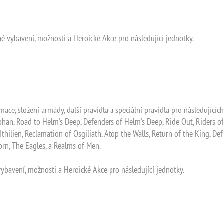
čné vybavení, možnosti a Heroické Akce pro následující jednotky.
mace, složení armády, další pravidla a speciální pravidla pro následující
ohan, Road to Helm's Deep, Defenders of Helm's Deep, Ride Out, Riders o
Ithilien, Reclamation of Osgiliath, Atop the Walls, Return of the King, D
gorn, The Eagles, a Realms of Men.
 vybavení, možnosti a Heroické Akce pro následující jednotky.