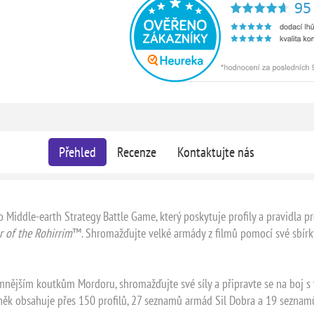
Přehled
Recenze
Kontaktujte nás
o Middle-earth Strategy Battle Game, který poskytuje profily a pravidla 
 of the Rohirrim
™. Shromažďujte velké armády z filmů pomocí své sbírky
ějším koutkům Mordoru, shromažďujte své síly a připravte se na boj s v
něk obsahuje přes 150 profilů, 27 seznamů armád Sil Dobra a 19 seznamů