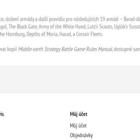
ce, složení armády a další pravidla pro následujících 19 armád – Barad-dû
ol, The Black Gate, Army of the White Hand, Lutz's Scouts, Uglúk's Scouts
he Hornburg, Depths of Moria, Harad, a Corsair Fleets.
vat kopii
Middle-earth Strategy Battle Game Rules Manual
, dostupné sa
is
Můj účet
Můj účet
Objednávky