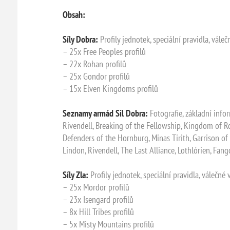
Obsah:
Síly Dobra:
Profily jednotek, speciální pravidla, vále
– 25x Free Peoples profilů
– 22x Rohan profilů
– 25x Gondor profilů
– 15x Elven Kingdoms profilů
Seznamy armád Sil Dobra:
Fotografie, základní infor
Rivendell, Breaking of the Fellowship, Kingdom of R
Defenders of the Hornburg, Minas Tirith, Garrison of 
Lindon, Rivendell, The Last Alliance, Lothlórien, Fan
Síly Zla:
Profily jednotek, speciální pravidla, válečné
– 25x Mordor profilů
– 23x Isengard profilů
– 8x Hill Tribes profilů
– 5x Misty Mountains profilů