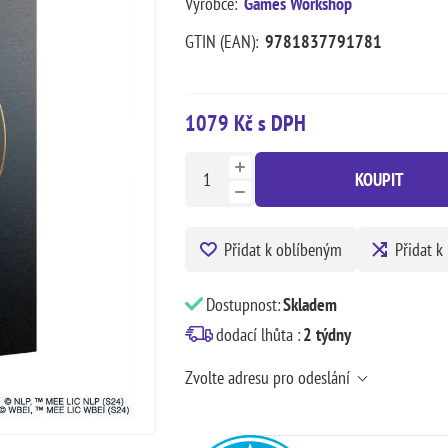
Výrobce:
Games Workshop
GTIN (EAN):
9781837791781
1079 Kč s DPH
KOUPIT
Přidat k oblíbeným
Přidat k
Dostupnost:
Skladem
dodací lhůta :
2 týdny
Zvolte adresu pro odeslání