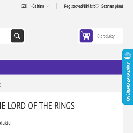
Registrovat
Přihlásit
Seznam přání
0 produkty
S
HE LORD OF THE RINGS
oduktu