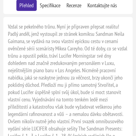
Přehled
Specifikace
Recenze
Kontaktujte nás
Vzdal se pekelného trůnu. Nyní je připraven přepsat realitu!
Padlý anděl, jenž vystoupil ze stránek komiksu Sandman Neila
Gaimana, se vydává na svou vlastní epickou cestu v cenami
ověnčené sérii scenáristy Mikea Careyho. Od té doby, co se vzdal
trůnu a opustil peklo, tráví Lucifer Morningstar své dny
dohledem nad značně zredukovaným personálem v Luxu,
nejelitnějším piano baru v Los Angeles. Nicméně pracovní
nabídka, jaká se naskytne jednou za věčnost, brzy ukončí jeho
poklidný důchod. Předloží mu ji přímo samotný Stvořitel, a
pokud Lucifer úspěšně splní svůj úkol, bude si moct stanovit
vlastní cenu. Vyjednávání na tomto tenkém ledě mezi
příležitostí a katastrofou však bude vyžadovat veškerou jeho
legendární rafinovanost a vůli – a nemalou dávku obětavosti.
Ovšem nikoliv nutně jeho vlastní. První svazek omnibusového
vydání série LUCIFER obsahuje sešity The Sandman Presents:
Lucifer č. 1–3 a Lucifer č. 1–28. (V českých vydáních šlo o