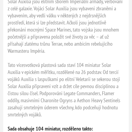
Solar Auxilia jsou elitním sborem Imperiální armády, verbovaní
z celé galaxie. Vojáci Solar Auxilia jsou vybaveni zbraněmi a
vybavením, aby vedli válku v některých z nejdrsnějších
prostředí, která si lze představit. Ačkoli jsou jednotlivě
překonáni mocnými Space Marines, tato vojska jsou mnohem
početnější a připravena položit své životy za věc – ať už
přísahají zlatému trůnu Terrae, nebo ambicím rebelujícího
Warmasteru Impéria.
Tato vícesvotková plastová sada staví 104 miniatur Solar
Auxilia v epickém měřítku, rozdělené na 26 podstav. Od tercií
vojáků Auxilia s laspuškami po elitní Veletarii se sekerou stojí
Solar Auxilia připraveni vzít a držet cíle pevnou disciplínou a
čistou silou čísel. Podporováni Legate Commanders, Flamer
oddíly, masivními Charonite Ogryns a Aethon Heavy Sentinels
zasahují smrtelným úderem všechny, kdo podceňují hodnotu
smrtelných vojáků.
Sada obsahuje 104 miniatur, rozděleno takto: