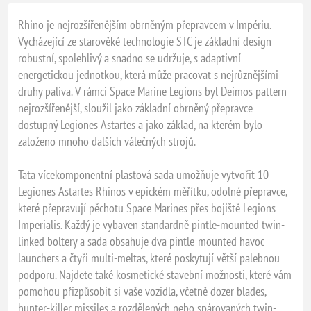
Rhino je nejrozšířenějším obrněným přepravcem v Impériu.
Vycházející ze starověké technologie STC je základní design
robustní, spolehlivý a snadno se udržuje, s adaptivní
energetickou jednotkou, která může pracovat s nejrůznějšími
druhy paliva. V rámci Space Marine Legions byl Deimos pattern
nejrozšířenější, sloužil jako základní obrněný přepravce
dostupný Legiones Astartes a jako základ, na kterém bylo
založeno mnoho dalších válečných strojů.
Tata vícekomponentní plastová sada umožňuje vytvořit 10
Legiones Astartes Rhinos v epickém měřítku, odolné přepravce,
které přepravují pěchotu Space Marines přes bojiště Legions
Imperialis. Každý je vybaven standardně pintle-mounted twin-
linked boltery a sada obsahuje dva pintle-mounted havoc
launchers a čtyři multi-meltas, které poskytují větší palebnou
podporu. Najdete také kosmetické stavební možnosti, které vám
pomohou přizpůsobit si vaše vozidla, včetně dozer blades,
hunter-killer missiles a rozdělených nebo spárovaných twin-