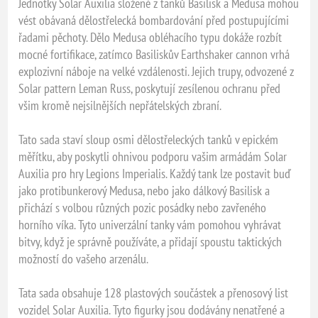
Jednotky Solar Auxilia složené z tanků Basilisk a Medusa mohou
vést obávaná dělostřelecká bombardování před postupujícími
řadami pěchoty. Dělo Medusa obléhacího typu dokáže rozbít
mocné fortifikace, zatímco Basiliskův Earthshaker cannon vrhá
explozivní náboje na velké vzdálenosti. Jejich trupy, odvozené z
Solar pattern Leman Russ, poskytují zesílenou ochranu před
všim kromě nejsilnějších nepřátelských zbraní.
Tato sada staví sloup osmi dělostřeleckých tanků v epickém
měřítku, aby poskytli ohnivou podporu vašim armádám Solar
Auxilia pro hry Legions Imperialis. Každý tank lze postavit buď
jako protibunkerový Medusa, nebo jako dálkový Basilisk a
přichází s volbou různých pozic posádky nebo zavřeného
horního víka. Tyto univerzální tanky vám pomohou vyhrávat
bitvy, když je správně používáte, a přidají spoustu taktických
možností do vašeho arzenálu.
Tata sada obsahuje 128 plastových součástek a přenosový list
vozidel Solar Auxilia. Tyto figurky jsou dodávány nenatřené a