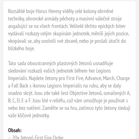
Rozsáhlé boje Horus Heresy viděly celé kolony obrněné
techniky, obrovské armády pěchoty a masivní válečné stroje
angažující se na všech frontách. Velitelé těchto epických bitev
vydávali rozkazy celým skupinám jednotek, měnili jejich pozice,
vkopávali se, aby uvolnili své zbraně, nebo je poslali útočit do
blízkého boje.
Tato sada oboustranných plastových žetonů usnadňuje
sledování rozkazů vašich jednotek během her Legions
Imperialis. Najdete žetony pro First Fire, Advance, March, Charge
a Fall Back s ikonou Legions Imperialis na rubu, aby se daly
snadno skrýt. Jsou zde také šest Objective žetonů, označených A,
B, C, D, E a F. Jsou lité v reliéfu, což vám umožňuje je používat s
nebo bez natření. Zaměřte se na hru, zatímco tyto žetony sledují
vaše klíčové jednotky.
Obsah:
– 20x žetonů First Fire Order